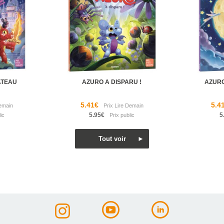
ATEAU
AZURO A DISPARU !
AZURO
5.41€
5.4
5.95€
5