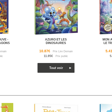
UVE -
AZURO ET LES
MON A
RAGONS
DINOSAURES
LE T
10.87€
5.4
11.95€
5