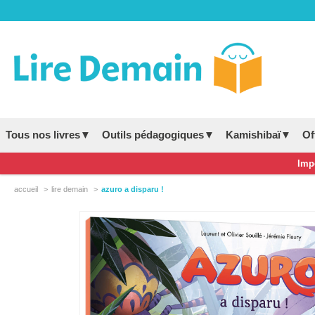
Tous nos livres▼
Outils pédagogiques▼
Kamishibaï▼
Of
Impo
accueil
lire demain
azuro a disparu !