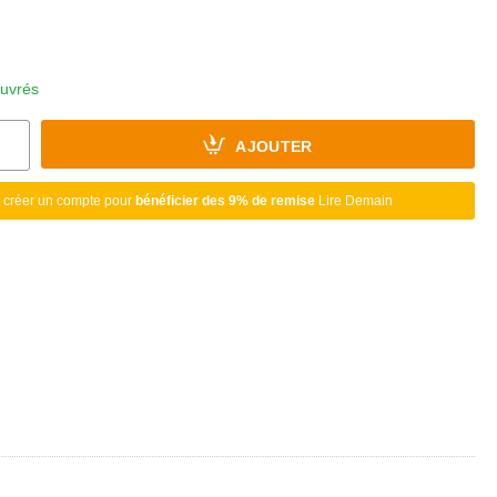
ouvrés
AJOUTER
 créer un compte pour
bénéficier des 9% de remise
Lire Demain