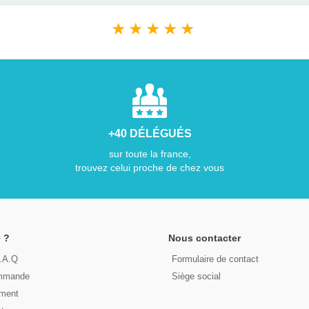
★
★
★
★
★
+40 DÉLÉGUÉS
sur toute la france,
trouvez celui proche de chez vous
 ?
Nous contacter
F.A.Q
Formulaire de contact
ommande
Siège social
ement