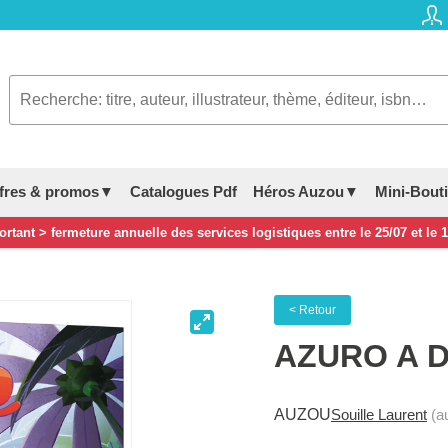
fres & promos▼
Catalogues Pdf
Héros Auzou▼
Mini-Bout
rtant > fermeture annuelle des services logistiques entre le 25/07 et le 
< Retour
AZURO A D
AUZOU
Souille Laurent
(au