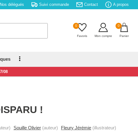
Nos délégués
Suivi commande
Contact
A propos
0
0
Favoris
Mon compte
Panier
iques
17/08
ISPARU !
teur)
Souille Olivier
(auteur)
Fleury Jérémie
(illustrateur)