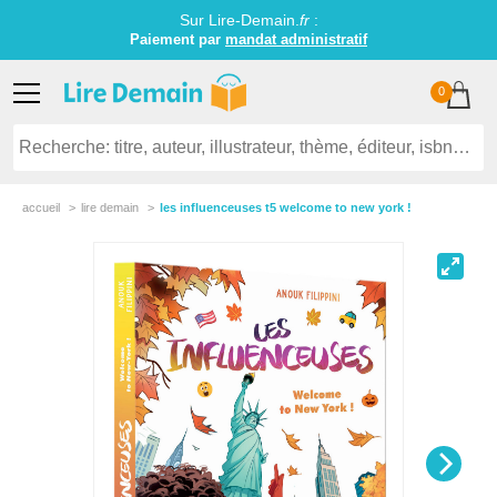
Sur Lire-Demain.
fr
:
Paiement par
mandat administratif
0
accueil
lire demain
les influenceuses t5 welcome to new york !