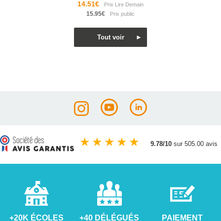
14.51€
15.95€
★
★
★
★
★
9.78/10
sur 505.00 avis
+20K ÉCOLES
+40 DÉLÉGUÉS
PAIEMENT