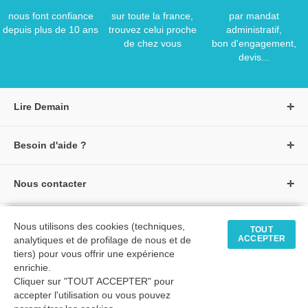
nous font confiance
sur toute la france,
par mandat
depuis plus de 10 ans
trouvez celui proche
administratif,
de chez vous
bon d'engagement,
devis...
Lire Demain
A propos de Lire Demain
Besoin d'aide ?
Nous rejoindre
Page d'aide / F.A.Q
Groupe Auzou
Nous contacter
Suivre une commande
S'identifier
Créer un compte
Formulaire de contact
Modes de paiement
Tous nos livres
★ Avis clients vérifiés
Nous utilisons des cookies (techniques,
Siège social
TOUT
Livraisons et retours
ACCEPTER
analytiques et de profilage de nous et de
Livres petite enfance
Tarifs négociés
tiers) pour vous offrir une expérience
enrichie.
Livres maternelle
Comment passer commande
Cliquer sur "TOUT ACCEPTER" pour
© 2026 - LIRE DEMAIN
Livres élémentaire
Mon compte
accepter l'utilisation ou vous pouvez
C.G.U
|
C.G.V
|
Plan du site