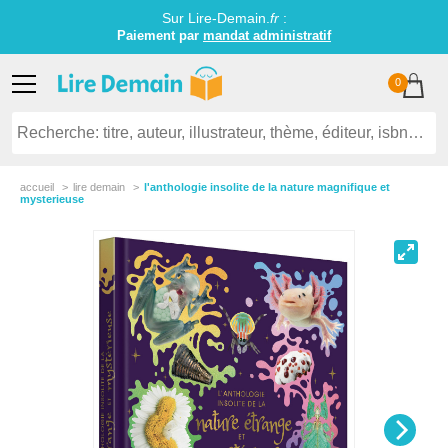
Sur Lire-Demain.
fr
:
Paiement par
mandat administratif
0
accueil
lire demain
l'anthologie insolite de la nature magnifique et
mysterieuse