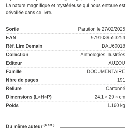
La nature magnifique et mystérieuse qui nous entoure est
dévoilée dans ce livre.
Sortie
Parution le 27/02/2025
EAN
9791039553254
Réf. Lire Demain
DAU60018
Collection
Anthologies illustrées
Editeur
AUZOU
Famille
DOCUMENTAIRE
Nbre de pages
191
Reliure
Cartonné
Dimensions (L×H×P)
24.1 × 29 × cm
Poids
1.160 kg
(4 art.)
Du même auteur