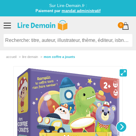
Sur Lire-Demain.
fr
:
Paiement par
mandat administratif
0
accueil
lire demain
mon coffre a jouets