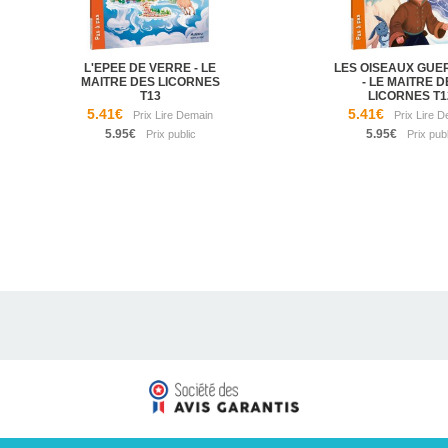
L'EPEE DE VERRE - LE
LES OISEAUX GUE
MAITRE DES LICORNES
- LE MAITRE D
T13
LICORNES T1
5.41€
5.41€
5.95€
5.95€