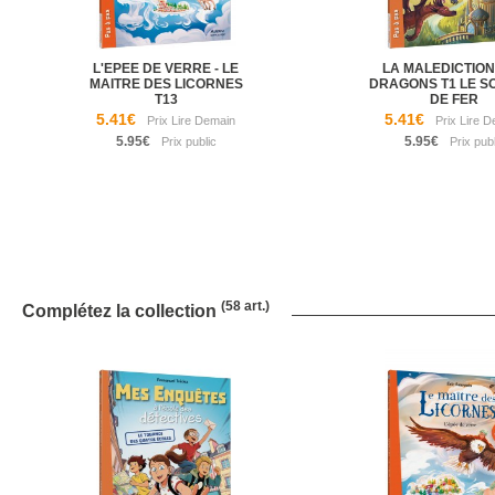
L'EPEE DE VERRE - LE
LA MALEDICTION
MAITRE DES LICORNES
DRAGONS T1 LE S
T13
DE FER
5.41€
5.41€
5.95€
5.95€
(58 art.)
Complétez la collection