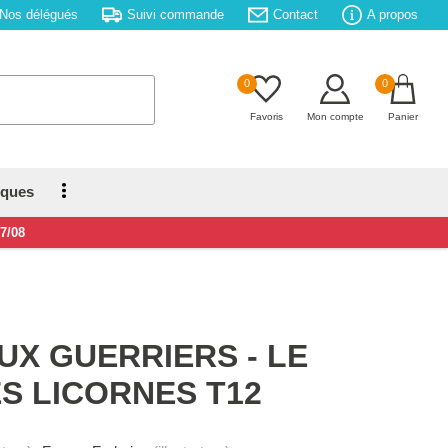
Nos délégués
Suivi commande
Contact
A propos
0
0
Favoris
Mon compte
Panier
iques
17/08
UX GUERRIERS - LE
S LICORNES T12