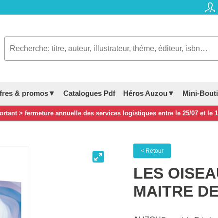
fres & promos▼
Catalogues Pdf
Héros Auzou▼
Mini-Bout
rtant > fermeture annuelle des services logistiques entre le 25/07 et le 
< Retour
LES OISEA
MAITRE DE