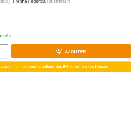
teur)
Frenna Federica
(illustrateur)
ouvrés
AJOUTER
 créer un compte pour
bénéficier des 9% de remise
Lire Demain