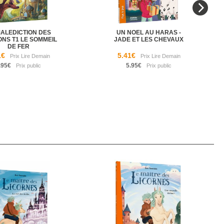
MALEDICTION DES
UN NOEL AU HARAS -
NS T1 LE SOMMEIL
JADE ET LES CHEVAUX
DE FER
1€
5.41€
.95€
5.95€