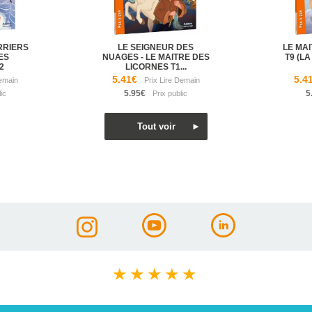
RRIERS
LE SEIGNEUR DES
LE MA
ES
NUAGES - LE MAITRE DES
T9 (LA
2
LICORNES T1...
5.41€
5.4
5.95€
5
★
★
★
★
★