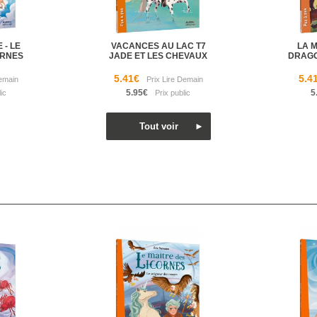
 - LE
VACANCES AU LAC T7
LA 
ORNES
JADE ET LES CHEVAUX
DRAGO
5.41€
5.4
5.95€
5