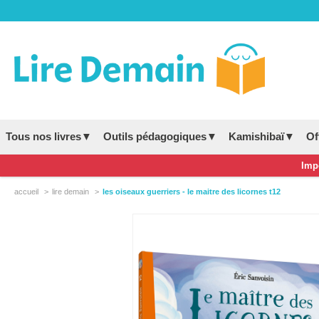
Tous nos livres▼
Outils pédagogiques▼
Kamishibaï▼
Of
Impo
accueil
lire demain
les oiseaux guerriers - le maitre des licornes t12