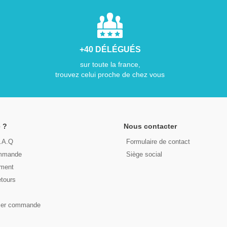
+40 DÉLÉGUÉS
sur toute la france,
trouvez celui proche de chez vous
 ?
Nous contacter
F.A.Q
Formulaire de contact
ommande
Siège social
ement
etours
s
ser commande