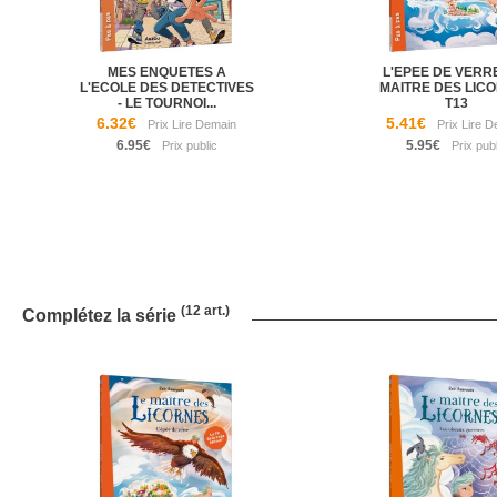
MES ENQUETES A
L'EPEE DE VERRE
L'ECOLE DES DETECTIVES
MAITRE DES LIC
- LE TOURNOI...
T13
6.32€
5.41€
6.95€
5.95€
(12 art.)
Complétez la série