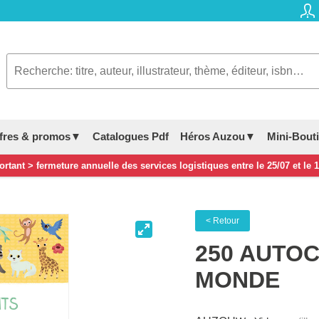
fres & promos▼
Catalogues Pdf
Héros Auzou▼
Mini-Bout
rtant > fermeture annuelle des services logistiques entre le 25/07 et le 
< Retour
250 AUTO
MONDE