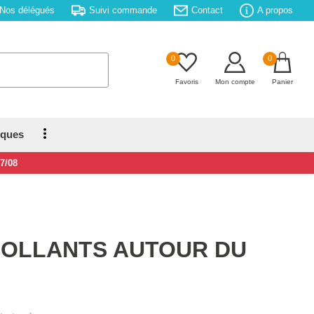
Nos délégués
Suivi commande
Contact
A propos
0
0
Favoris
Mon compte
Panier
iques
17/08
COLLANTS AUTOUR DU