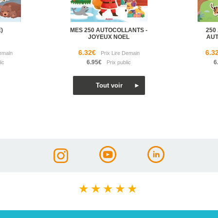
)
MES 250 AUTOCOLLANTS -
250
JOYEUX NOEL
AU
6.32€
6.3
6.95€
6
★
★
★
★
★