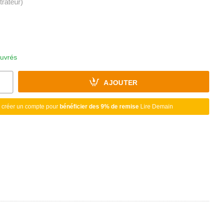
strateur)
ouvrés
AJOUTER
 créer un compte pour
bénéficier des 9% de remise
Lire Demain