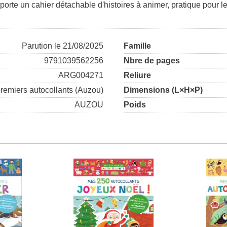
orte un cahier détachable d'histoires à animer, pratique pour l
Parution le 21/08/2025
Famille
9791039562256
Nbre de pages
ARG004271
Reliure
premiers autocollants (Auzou)
Dimensions (L×H×P)
AUZOU
Poids