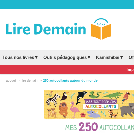
Tous nos livres▼
Outils pédagogiques▼
Kamishibaï▼
Of
Impo
accueil
lire demain
250 autocollants autour du monde