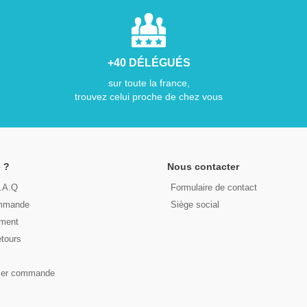
+40 DÉLÉGUÉS
sur toute la france,
trouvez celui proche de chez vous
 ?
Nous contacter
F.A.Q
Formulaire de contact
ommande
Siège social
ement
etours
s
ser commande