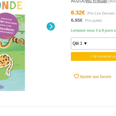
AUZOU
Wu Yi-hsuan
(illu
6.32€
6.95€
Livraison sous 3 à 8 jours 
> Se connecter ou
Ajouter aux favoris