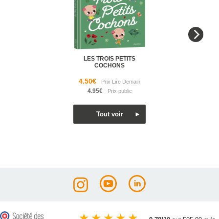
LES TROIS PETITS
COCHONS
4.50€
4.95€
★
★
★
★
★