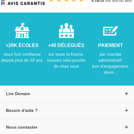
9.78/10
sur 505.00 avis
+20K ÉCOLES
+40 DÉLÉGUÉS
PAIEMENT
nous font confiance
sur toute la france,
par mandat
depuis plus de 10 ans
trouvez celui proche
administratif,
de chez vous
bon d'engagement,
devis...
Lire Demain
A propos de Lire Demain
Besoin d'aide ?
Nous rejoindre
Page d'aide / F.A.Q
Groupe Auzou
Nous contacter
Suivre une commande
S'identifier