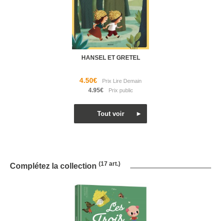
HANSEL ET GRETEL
4.50€
4.95€
(17 art.)
Complétez la collection