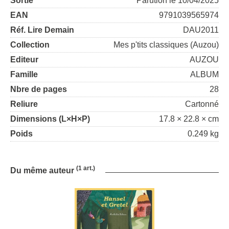
Sortie
Parution le 10/04/2025
EAN
9791039565974
Réf. Lire Demain
DAU2011
Collection
Mes p'tits classiques (Auzou)
Editeur
AUZOU
Famille
ALBUM
Nbre de pages
28
Reliure
Cartonné
Dimensions (L×H×P)
17.8 × 22.8 × cm
Poids
0.249 kg
(1 art.)
Du même auteur