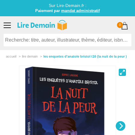
Sur Lire-Demain.
fr
:
Paiement par
mandat administratif
0
accueil
lire demain
les enquetes d'anatole bristol t16 (la nuit de la peur )