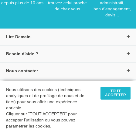
depuis plus de 10 ans
trouvez celui proche
administratif,
de chez vous
bon d'engagement,
devis...
Lire Demain
A propos de Lire Demain
Besoin d'aide ?
Nous rejoindre
Page d'aide / F.A.Q
Groupe Auzou
Nous contacter
Suivre une commande
S'identifier
Créer un compte
Formulaire de contact
Modes de paiement
Tous nos livres
★ Avis clients vérifiés
Nous utilisons des cookies (techniques,
Siège social
TOUT
Livraisons et retours
ACCEPTER
analytiques et de profilage de nous et de
Livres petite enfance
Tarifs négociés
tiers) pour vous offrir une expérience
enrichie.
Livres maternelle
Comment passer commande
Cliquer sur "TOUT ACCEPTER" pour
© 2026 - LIRE DEMAIN
Livres élémentaire
Mon compte
accepter l'utilisation ou vous pouvez
C.G.U
|
C.G.V
|
Plan du site
paramétrer les cookies
Livres collège
.
Livres lycée