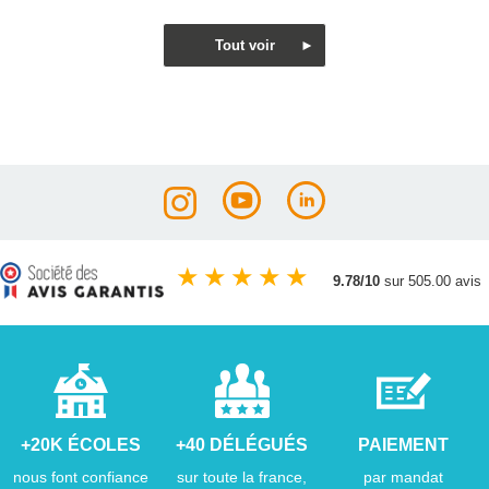
★
★
★
★
★
9.78/10
sur 505.00 avis
+20K ÉCOLES
+40 DÉLÉGUÉS
PAIEMENT
nous font confiance
sur toute la france,
par mandat