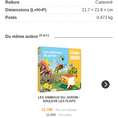
Reliure
Cartonné
Dimensions (L×H×P)
21.7 × 21.8 × cm
Poids
0.472 kg
(4 art.)
Du même auteur
LES ANIMAUX DU JARDIN -
SOULEVE LES FLAPS
11.78€
12.95€