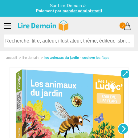
Sur Lire-Demain.
fr
:
Paiement par
mandat administratif
0
accueil
lire demain
les animaux du jardin - souleve les flaps