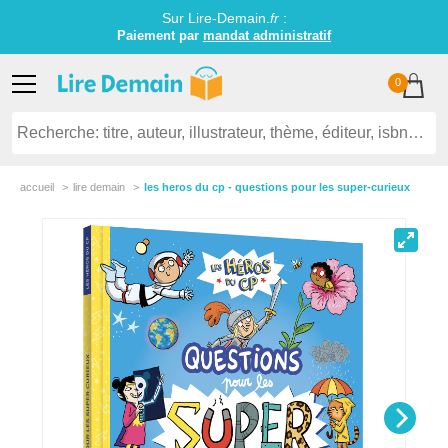
Sur Lire-Demain.
fr
:
Paiement par
mandat administratif
0
accueil
lire demain
les heros du cp - questions pour les super-curieux