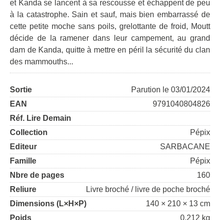
et Kanda se lancent à sa rescousse et échappent de peu
à la catastrophe. Sain et sauf, mais bien embarrassé de
cette petite moche sans poils, grelottante de froid, Moutt
décide de la ramener dans leur campement, au grand
dam de Kanda, quitte à mettre en péril la sécurité du clan
des mammouths...
Sortie
Parution le 03/01/2024
EAN
9791040804826
Réf. Lire Demain
Collection
Pépix
Editeur
SARBACANE
Famille
Pépix
Nbre de pages
160
Reliure
Livre broché / livre de poche broché
Dimensions (L×H×P)
140 × 210 × 13 cm
Poids
0.212 kg