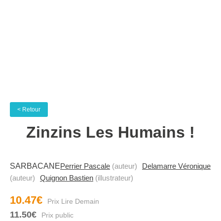
< Retour
Zinzins Les Humains !
SARBACANE
Perrier Pascale
(auteur)
Delamarre Véronique
(auteur)
Quignon Bastien
(illustrateur)
10.47€
11.50€