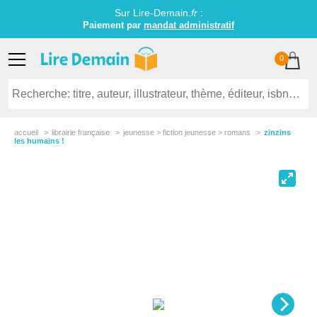
Sur Lire-Demain.
fr
:
Paiement par
mandat administratif
0
accueil
librairie française
jeunesse > fiction jeunesse > romans
zinzins
les humains !