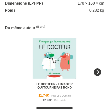
Dimensions (L×H×P)
178 × 168 × cm
Poids
0.282 kg
(8 art.)
Du même auteur
LE DOCTEUR - L'IMAGIER
QUI TOURNE PAS ROND
11.74€
12.90€