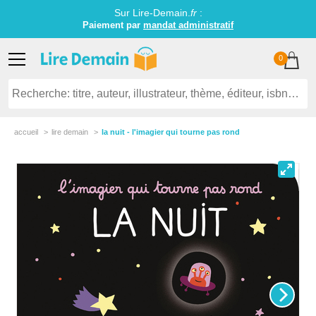
Sur Lire-Demain.
fr
:
Paiement par
mandat administratif
0
accueil
lire demain
la nuit - l'imagier qui tourne pas rond