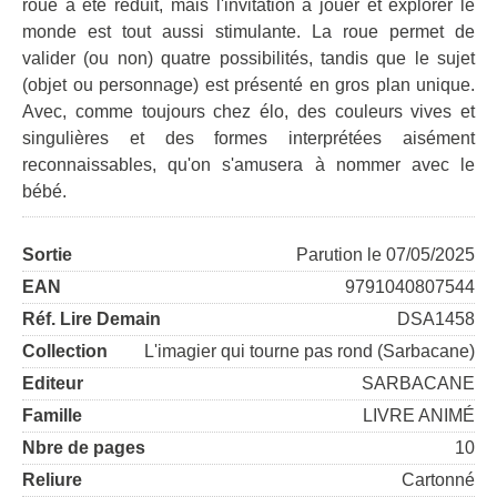
roue a été réduit, mais l'invitation à jouer et explorer le
monde est tout aussi stimulante. La roue permet de
valider (ou non) quatre possibilités, tandis que le sujet
(objet ou personnage) est présenté en gros plan unique.
Avec, comme toujours chez élo, des couleurs vives et
singulières et des formes interprétées aisément
reconnaissables, qu'on s'amusera à nommer avec le
bébé.
Sortie
Parution le 07/05/2025
EAN
9791040807544
Réf. Lire Demain
DSA1458
Collection
L'imagier qui tourne pas rond (Sarbacane)
Editeur
SARBACANE
Famille
LIVRE ANIMÉ
Nbre de pages
10
Reliure
Cartonné