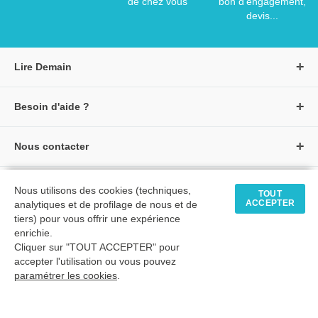
de chez vous
bon d'engagement,
devis...
Lire Demain
A propos de Lire Demain
Besoin d'aide ?
Nous rejoindre
Page d'aide / F.A.Q
Groupe Auzou
Nous contacter
Suivre une commande
S'identifier
Créer un compte
Formulaire de contact
Modes de paiement
Tous nos livres
★ Avis clients vérifiés
Nous utilisons des cookies (techniques,
Siège social
TOUT
Livraisons et retours
ACCEPTER
analytiques et de profilage de nous et de
Livres petite enfance
Tarifs négociés
tiers) pour vous offrir une expérience
enrichie.
Livres maternelle
Comment passer commande
Cliquer sur "TOUT ACCEPTER" pour
© 2026 - LIRE DEMAIN
Livres élémentaire
Mon compte
accepter l'utilisation ou vous pouvez
C.G.U
|
C.G.V
|
Plan du site
paramétrer les cookies
Livres collège
.
Livres lycée
TimeToExec : 0.33 s.