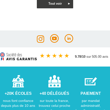
★
★
★
★
★
9.78/10
sur 505.00 avis
+20K ÉCOLES
+40 DÉLÉGUÉS
PAIEMENT
nous font confiance
sur toute la france,
par mandat
depuis plus de 10 ans
trouvez celui proche
administratif,