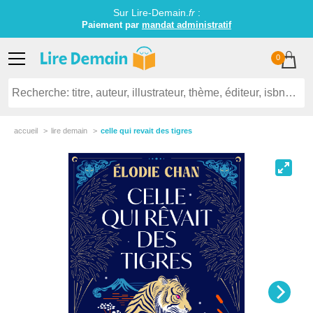
Sur Lire-Demain.
fr
:
Paiement par
mandat administratif
0
accueil
lire demain
celle qui revait des tigres