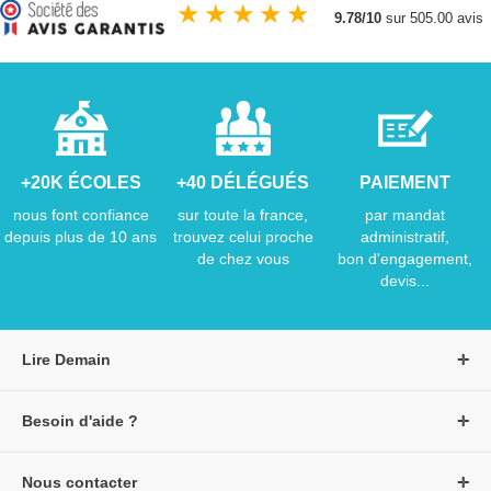
★
★
★
★
★
9.78/10
sur 505.00 avis
+20K ÉCOLES
+40 DÉLÉGUÉS
PAIEMENT
nous font confiance
sur toute la france,
par mandat
depuis plus de 10 ans
trouvez celui proche
administratif,
de chez vous
bon d'engagement,
devis...
Lire Demain
A propos de Lire Demain
Besoin d'aide ?
Nous rejoindre
Page d'aide / F.A.Q
Groupe Auzou
Nous contacter