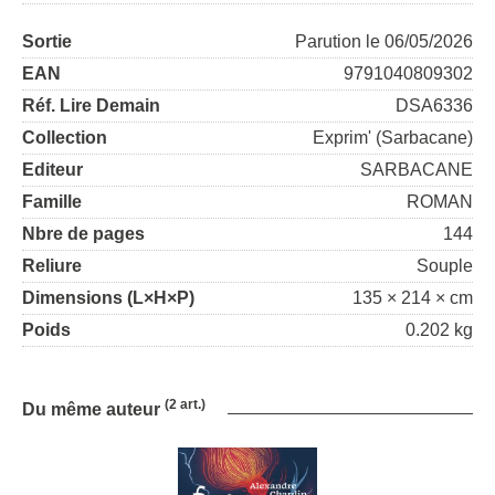
Sortie
Parution le 06/05/2026
EAN
9791040809302
Réf. Lire Demain
DSA6336
Collection
Exprim' (Sarbacane)
Editeur
SARBACANE
Famille
ROMAN
Nbre de pages
144
Reliure
Souple
Dimensions (L×H×P)
135 × 214 × cm
Poids
0.202 kg
(2 art.)
Du même auteur