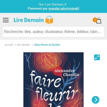
Sur Lire-Demain.
fr
:
Paiement par
mandat administratif
0
accueil
lire demain
faire fleurir la foudre