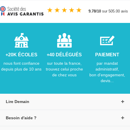
★
★
★
★
★
9.78/10
sur 505.00 avis
+20K ÉCOLES
+40 DÉLÉGUÉS
PAIEMENT
nous font confiance
sur toute la france,
par mandat
depuis plus de 10 ans
trouvez celui proche
administratif,
de chez vous
bon d'engagement,
devis...
Lire Demain
A propos de Lire Demain
Besoin d'aide ?
Nous rejoindre
Page d'aide / F.A.Q
Groupe Auzou