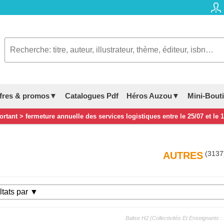
fres & promos▼
Catalogues Pdf
Héros Auzou▼
Mini-Bout
rtant > fermeture annuelle des services logistiques entre le 25/07 et le 
(3137
AUTRES
Balise H2 (collectivités Et Enseignants