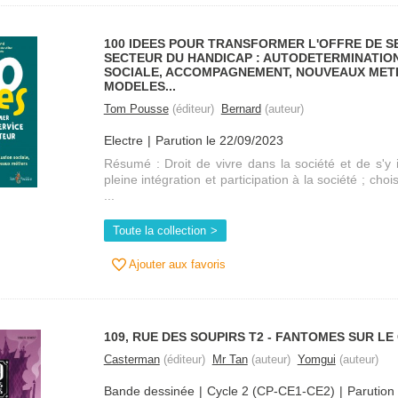
100 IDEES POUR TRANSFORMER L'OFFRE DE S
SECTEUR DU HANDICAP : AUTODETERMINATION
SOCIALE, ACCOMPAGNEMENT, NOUVEAUX METI
MODELES...
Tom Pousse
(éditeur)
Bernard
(auteur)
Electre
Parution le 22/09/2023
Résumé : Droit de vivre dans la société et de s'y i
pleine intégration et participation à la société ; choi
...
Toute la collection
Ajouter aux favoris
109, RUE DES SOUPIRS T2 - FANTOMES SUR LE
Casterman
(éditeur)
Mr Tan
(auteur)
Yomgui
(auteur)
Bande dessinée
Cycle 2 (CP-CE1-CE2)
Parution