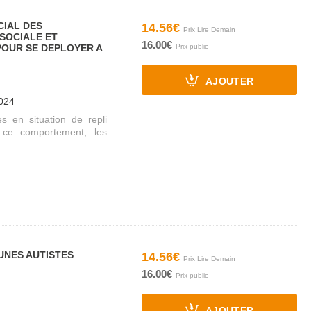
CIAL DES
14.56€
SOCIALE ET
16.00€
POUR SE DEPLOYER A
AJOUTER
2024
 en situation de repli
e ce comportement, les
UNES AUTISTES
14.56€
16.00€
AJOUTER