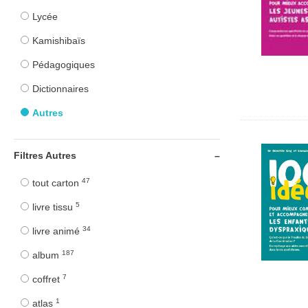
Lycée
Kamishibaïs
Pédagogiques
Dictionnaires
Autres
Filtres Autres
47
tout carton
5
livre tissu
34
livre animé
187
album
7
coffret
1
atlas