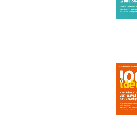
livre cd
50
activités
15
livre sonore
880
electre
37
essai
249
manga
4
jeux educatifs
1
recueil
31
roman graphique
28
guide