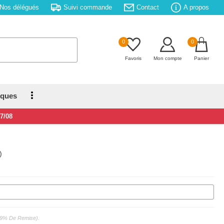
Nos délégués
Suivi commande
Contact
A propos
0
0
Favoris
Mon compte
Panier
iques
17/08
)
 : 9% De Remise).