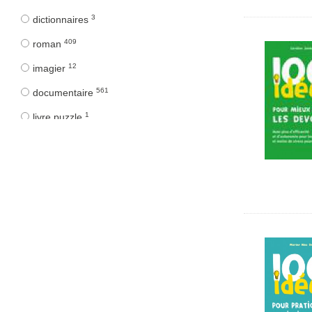
3
dictionnaires
409
roman
12
imagier
561
documentaire
1
livre puzzle
41
livres jeux
35
livre à toucher
17
art
1
fichier
19
jeux
2
puzzle
457
bande dessinée
3