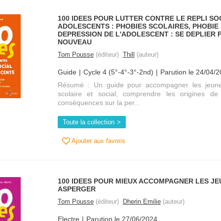
100 IDEES POUR LUTTER CONTRE LE REPLI SO
ADOLESCENTS : PHOBIES SCOLAIRES, PHOBIE 
DEPRESSION DE L'ADOLESCENT : SE DEPLIER 
NOUVEAU
Tom Pousse
(éditeur)
Thill
(auteur)
Guide
Cycle 4 (5°-4°-3°-2nd)
Parution le 24/04/
Résumé : Un guide pour accompagner les jeunes
scolaire et social, comprendre les origines d
conséquences sur la per...
Toute la collection
Ajouter aux favoris
100 IDEES POUR MIEUX ACCOMPAGNER LES JE
ASPERGER
Tom Pousse
(éditeur)
Dherin Emilie
(auteur)
Electre
Parution le 27/06/2024