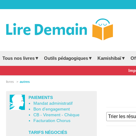
Tous nos livres▼
Outils pédagogiques▼
Kamishibaï▼
Of
Impo
livres
autres
PAIEMENTS
Mandat administratif
Bon d'engagement
CB - Virement - Chèque
Facturation Chorus
TARIFS NÉGOCIÉS