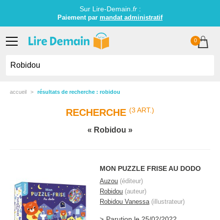
Sur Lire-Demain.
fr
:
Paiement par
mandat administratif
0
accueil
résultats de recherche : robidou
(3 ART.)
RECHERCHE
Robidou
MON PUZZLE FRISE AU DODO
Auzou
(éditeur)
Robidou
(auteur)
Robidou Vanessa
(illustrateur)
Parution le 25/02/2022