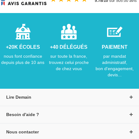
9.78/10
sur 505.00 avis
+20K ÉCOLES
+40 DÉLÉGUÉS
PAIEMENT
nous font confiance
sur toute la france,
par mandat
depuis plus de 10 ans
trouvez celui proche
administratif,
de chez vous
bon d'engagement,
devis...
Lire Demain
A propos de Lire Demain
Besoin d'aide ?
Nous rejoindre
Page d'aide / F.A.Q
Groupe Auzou
Nous contacter
Suivre une commande
S'identifier