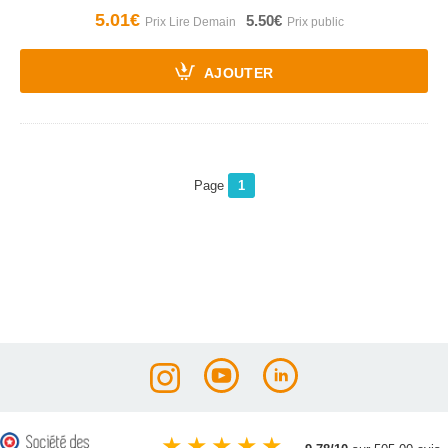
5.01€
5.50€
AJOUTER
Page
1
★
★
★
★
★