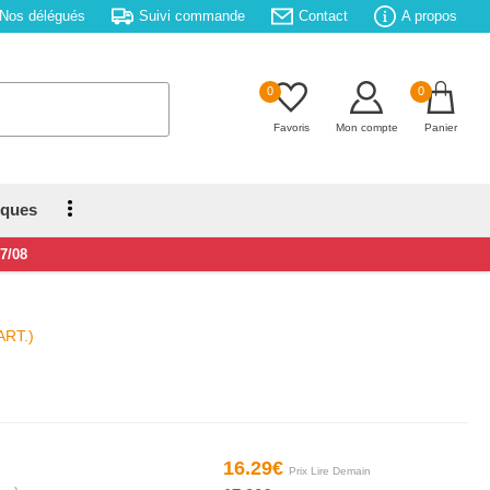
Nos délégués
Suivi commande
Contact
A propos
0
0
Favoris
Mon compte
Panier
iques
17/08
ART.)
16.29€