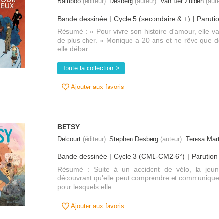
Bamboo
(éditeur)
Desberg
(auteur)
Van Der Zuiden
(aute
Bande dessinée
Cycle 5 (secondaire & +)
Paruti
Résumé : « Pour vivre son histoire d'amour, elle va
de plus cher. » Monique a 20 ans et ne rêve que d
elle débar...
Toute la collection
Ajouter aux favoris
BETSY
Delcourt
(éditeur)
Stephen Desberg
(auteur)
Teresa Mar
Bande dessinée
Cycle 3 (CM1-CM2-6°)
Parution
Résumé : Suite à un accident de vélo, la jeun
découvrant qu'elle peut comprendre et communiquer
pour lesquels elle...
Ajouter aux favoris