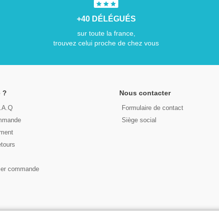
+40 DÉLÉGUÉS
sur toute la france,
trouvez celui proche de chez vous
 ?
Nous contacter
F.A.Q
Formulaire de contact
ommande
Siège social
ement
etours
s
ser commande
© 2026 - LIRE DEMAIN