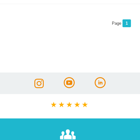
Page
1
★
★
★
★
★