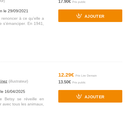
ur)
17.90€
on le 29/09/2021
AJOUTER
 renoncer à ce qu'elle a
e s'émanciper. En 1941,
12.29€
tínez
(illustrateur)
13.50€
 le 16/04/2025
AJOUTER
e Betsy se réveille en
 avec tous les animaux,