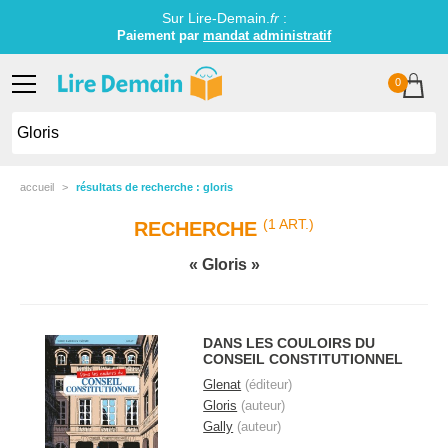
Sur Lire-Demain.
fr
:
Paiement par
mandat administratif
0
accueil
résultats de recherche : gloris
(1 ART.)
RECHERCHE
Gloris
DANS LES COULOIRS DU
CONSEIL CONSTITUTIONNEL
Glenat
(éditeur)
Gloris
(auteur)
Gally
(auteur)