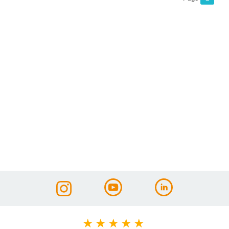
★
★
★
★
★