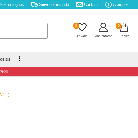
Nos délégués
Suivi commande
Contact
A propos
0
0
Favoris
Mon compte
Panier
iques
17/08
ART.)