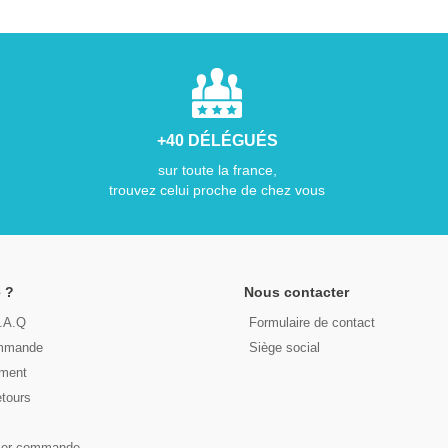
+40 DÉLÉGUÉS
sur toute la france,
trouvez celui proche de chez vous
 ?
Nous contacter
F.A.Q
Formulaire de contact
ommande
Siège social
ement
etours
s
ser commande