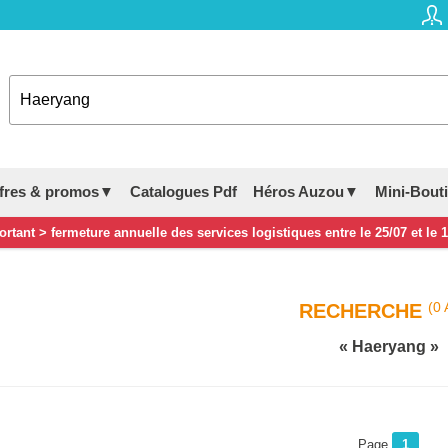
fres & promos▼
Catalogues Pdf
Héros Auzou▼
Mini-Bout
rtant > fermeture annuelle des services logistiques entre le 25/07 et le 
(0 
RECHERCHE
Haeryang
Page
1