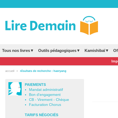
Tous nos livres▼
Outils pédagogiques▼
Kamishibaï▼
Of
Impo
accueil
résultats de recherche : haeryang
PAIEMENTS
Mandat administratif
Bon d'engagement
CB - Virement - Chèque
Facturation Chorus
TARIFS NÉGOCIÉS