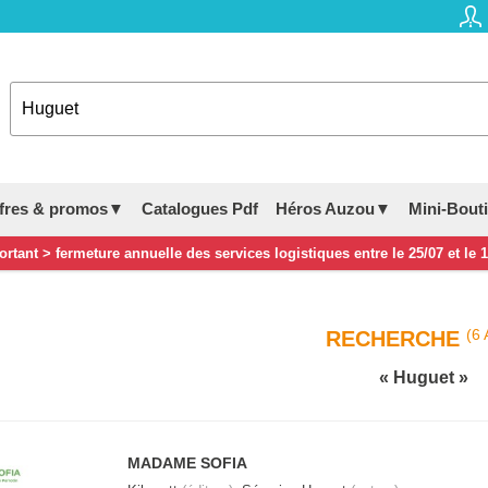
fres & promos▼
Catalogues Pdf
Héros Auzou▼
Mini-Bout
rtant > fermeture annuelle des services logistiques entre le 25/07 et le 
(6 
RECHERCHE
Huguet
MADAME SOFIA