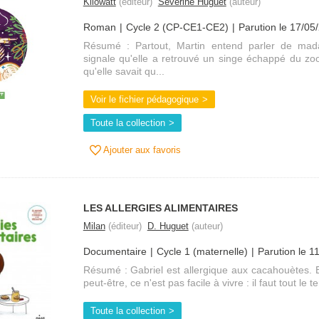
Kilowatt
(éditeur)
Séverine Huguet
(auteur)
Roman
Cycle 2 (CP-CE1-CE2)
Parution le 17/05
Résumé : Partout, Martin entend parler de mada
signale qu'elle a retrouvé un singe échappé du zo
qu'elle savait qu...
Voir le fichier pédagogique
Toute la collection
Ajouter aux favoris
LES ALLERGIES ALIMENTAIRES
Milan
(éditeur)
D. Huguet
(auteur)
Documentaire
Cycle 1 (maternelle)
Parution le 1
Résumé : Gabriel est allergique aux cacahouètes. Et
peut-être, ce n'est pas facile à vivre : il faut tout le t
Toute la collection