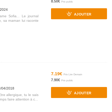
8.50€
/2024
AJOUTER
me Sofia... Le journal
o, sa maman lui raconte
7.19€
7.90€
1/04/2018
AJOUTER
re allergique, tu le sais
emps faire attention à c...