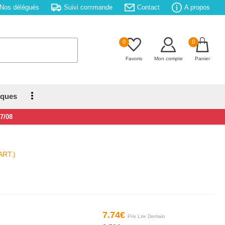
Nos délégués
Suivi commande
Contact
A propos
0
0
Favoris
Mon compte
Panier
iques
17/08
ART.)
7.74€