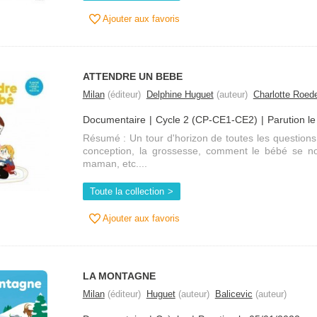
Ajouter aux favoris
ATTENDRE UN BEBE
Milan
(éditeur)
Delphine Huguet
(auteur)
Charlotte Roede
Documentaire
Cycle 2 (CP-CE1-CE2)
Parution l
Résumé : Un tour d'horizon de toutes les questions 
conception, la grossesse, comment le bébé se no
maman, etc....
Toute la collection
Ajouter aux favoris
LA MONTAGNE
Milan
(éditeur)
Huguet
(auteur)
Balicevic
(auteur)