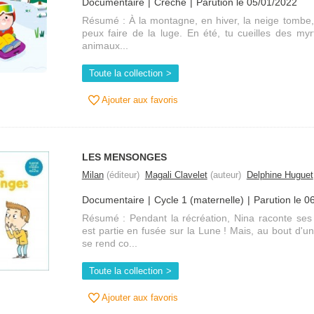
Documentaire
Crèche
Parution le 05/01/2022
Résumé : À la montagne, en hiver, la neige tombe, f
peux faire de la luge. En été, tu cueilles des myrt
animaux...
Toute la collection
Ajouter aux favoris
LES MENSONGES
Milan
(éditeur)
Magali Clavelet
(auteur)
Delphine Huguet
Documentaire
Cycle 1 (maternelle)
Parution le 0
Résumé : Pendant la récréation, Nina raconte ses 
est partie en fusée sur la Lune ! Mais, au bout d'
se rend co...
Toute la collection
Ajouter aux favoris