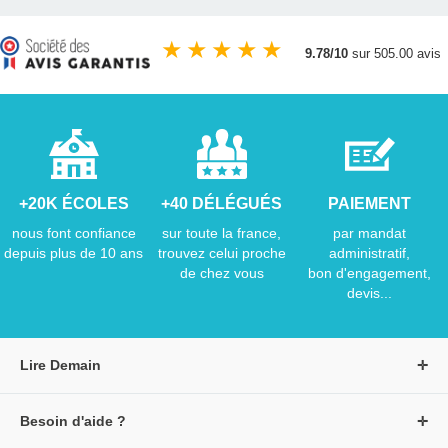
★
★
★
★
★
9.78/10
sur 505.00 avis
+20K ÉCOLES
+40 DÉLÉGUÉS
PAIEMENT
nous font confiance
sur toute la france,
par mandat
depuis plus de 10 ans
trouvez celui proche
administratif,
de chez vous
bon d'engagement,
devis...
Lire Demain
A propos de Lire Demain
Besoin d'aide ?
Nous rejoindre