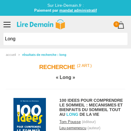
Sur Lire-Demain.
fr
:
Paiement par
mandat administratif
0
accueil
résultats de recherche : long
(2 ART.)
RECHERCHE
Long
100 IDEES POUR COMPRENDRE
LE SOMMEIL : MECANISMES ET
BIENFAITS DU SOMMEIL TOUT
AU
LONG
DE LA VIE
Tom Pousse
(éditeur)
Leu-semenescu
(auteur)