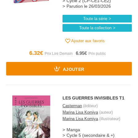
Cycle 2 (CP-CE1-CE2)
Parution le 26/03/2026
Toute la série
Toute la collection
Ajouter aux favoris
6.32€
6.95€
AJOUTER
LES GUERRES INVISIBLES T1
Casterman
(éditeur)
Marina Lisa Komiya
(auteur)
Marina Lisa Komiya
(illustrateur)
Manga
Cycle 5 (secondaire & +)