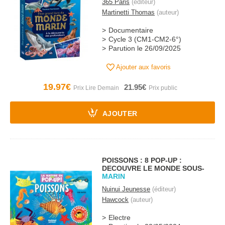
365 Paris
(éditeur)
Martinetti Thomas
(auteur)
Documentaire
Cycle 3 (CM1-CM2-6°)
Parution le 26/09/2025
Ajouter aux favoris
19.97€
21.95€
AJOUTER
POISSONS : 8 POP-UP :
DECOUVRE LE MONDE SOUS-
MARIN
Nuinui Jeunesse
(éditeur)
Hawcock
(auteur)
Electre