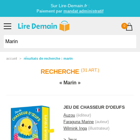
Sur Lire-Demain.
fr
:
Littérature jeunesse établissements scolaires
0
accueil
résultats de recherche : marin
(31 ART.)
RECHERCHE
Marin
JEU DE CHASSEUR D'OEUFS
Auzou
(éditeur)
Faraguna Marine
(auteur)
Wilmink Inga
(illustrateur)
Jeux