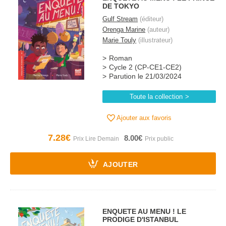
DE TOKYO
Gulf Stream
(éditeur)
Orenga Marine
(auteur)
Marie Touly
(illustrateur)
Roman
Cycle 2 (CP-CE1-CE2)
Parution le 21/03/2024
Toute la collection
Ajouter aux favoris
7.28€
8.00€
AJOUTER
ENQUETE AU MENU ! LE
PRODIGE D'ISTANBUL