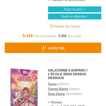
Toute la série
Toute la collection
Ajouter aux favoris
5.41€
5.95€
AJOUTER
SALICORNE A DISPARU !
L'ECOLE SENS DESSUS
DESSOUS
Auzou
(éditeur)
Orenga Marine
(auteur)
Ekpo Dorine
(illustrateur)
Roman