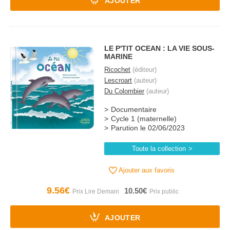
AJOUTER
LE P'TIT OCEAN : LA VIE SOUS-
MARINE
Ricochet
(éditeur)
Lescroart
(auteur)
Du Colombier
(auteur)
Documentaire
Cycle 1 (maternelle)
Parution le 02/06/2023
Toute la collection
Ajouter aux favoris
9.56€
10.50€
AJOUTER