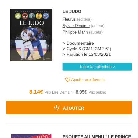
LE JUDO
Fleurus
(éditeur)
Sylvie Deraime
(auteur)
Philippe Marin
(auteur)
Documentaire
Cycle 3 (CM1-CM2-6°)
Parution le 12/03/2021
Toute la collection
Ajouter aux favoris
8.14€
8.95€
AJOUTER
ENQUETE AU MENU ! LE PRINCE