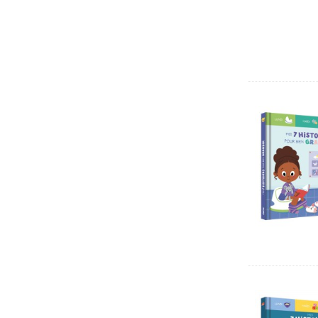
Collège
Lycée
kamishibaï
Pédagogique
Dictionnaires