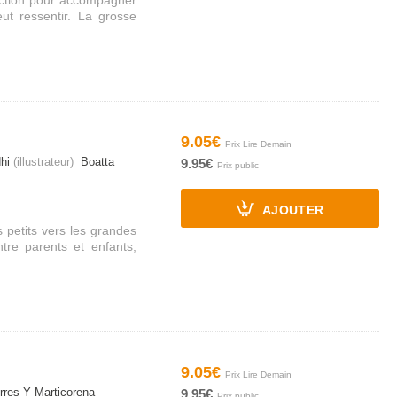
lection pour accompagner
eut ressentir. La grosse
9.05€
hi
(illustrateur)
Boatta
9.95€
AJOUTER
 petits vers les grandes
tre parents et enfants,
9.05€
rres Y Marticorena
9.95€