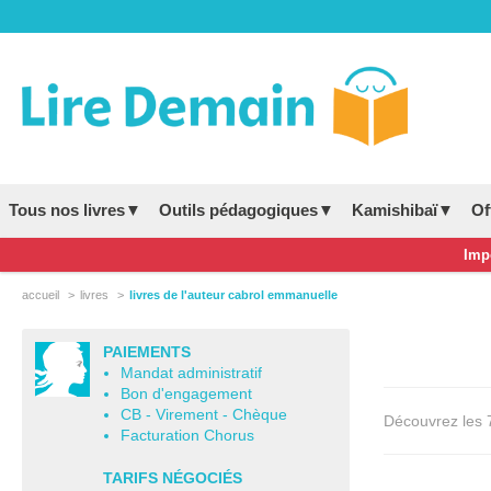
Tous nos livres▼
Outils pédagogiques▼
Kamishibaï▼
Of
Impo
accueil
livres
livres de l'auteur cabrol emmanuelle
PAIEMENTS
Mandat administratif
Bon d'engagement
CB - Virement - Chèque
Découvrez les 7 
Facturation Chorus
TARIFS NÉGOCIÉS