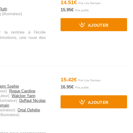
14.51€
Ruth
15.95€
e
(illustrateur)
AJOUTER
 la rentrée à l'école
 émotions, une roue des
15.42€
eim Sophie
16.95€
eur)
Roque Caroline
uteur)
Walcker Yann
llustrateur)
Duffaut Nicolas
AJOUTER
omain
ustrateur)
Ortal Ophélie
illustrateur)