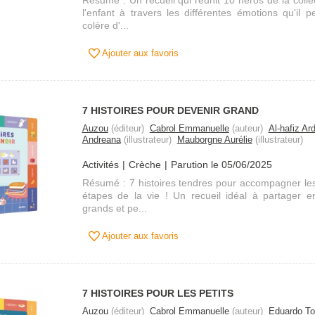
Résumé : Un recueil qui réunit 10 héros de la col
l'enfant à travers les différentes émotions qu'il p
colère d'...
Ajouter aux favoris
7 HISTOIRES POUR DEVENIR GRAND
Auzou
(éditeur)
Cabrol Emmanuelle
(auteur)
Al-hafiz Ard
Andreana
(illustrateur)
Mauborgne Aurélie
(illustrateur)
Activités
Crèche
Parution le 05/06/2025
Résumé : 7 histoires tendres pour accompagner les
étapes de la vie ! Un recueil idéal à partager en
grands et pe...
Ajouter aux favoris
7 HISTOIRES POUR LES PETITS
Auzou
(éditeur)
Cabrol Emmanuelle
(auteur)
Eduardo To