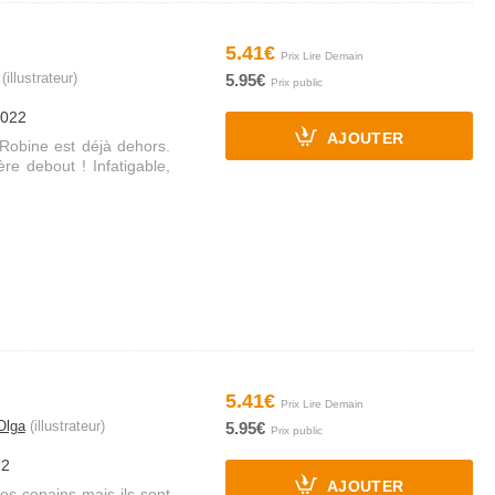
5.41€
(illustrateur)
5.95€
2022
AJOUTER
 Robine est déjà dehors.
e debout ! Infatigable,
5.41€
Olga
(illustrateur)
5.95€
22
AJOUTER
ses copains mais ils sont