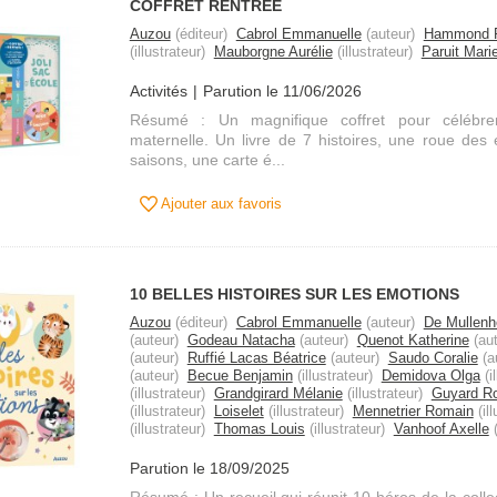
COFFRET RENTREE
Auzou
(éditeur)
Cabrol Emmanuelle
(auteur)
Hammond 
(illustrateur)
Mauborgne Aurélie
(illustrateur)
Paruit Mari
Activités
Parution le 11/06/2026
Résumé : Un magnifique coffret pour célébrer
maternelle. Un livre de 7 histoires, une roue des
saisons, une carte é...
Ajouter aux favoris
10 BELLES HISTOIRES SUR LES EMOTIONS
Auzou
(éditeur)
Cabrol Emmanuelle
(auteur)
De Mullenh
(auteur)
Godeau Natacha
(auteur)
Quenot Katherine
(aut
(auteur)
Ruffié Lacas Béatrice
(auteur)
Saudo Coralie
(a
(auteur)
Becue Benjamin
(illustrateur)
Demidova Olga
(i
(illustrateur)
Grandgirard Mélanie
(illustrateur)
Guyard R
(illustrateur)
Loiselet
(illustrateur)
Mennetrier Romain
(ill
(illustrateur)
Thomas Louis
(illustrateur)
Vanhoof Axelle
(
Parution le 18/09/2025