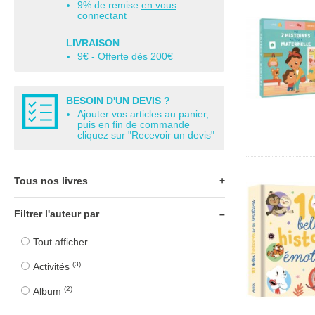
9% de remise
en vous
connectant
LIVRAISON
9€ - Offerte dès 200€
BESOIN D'UN DEVIS ?
Ajouter vos articles au panier,
puis en fin de commande
cliquez sur "Recevoir un devis"
Tous nos livres
Filtrer l'auteur par
Tout le catalogue
Tout afficher
Petite enfance
(3)
Activités
Maternelle
(2)
Album
Élémentaire