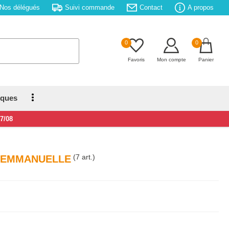
Nos délégués
Suivi commande
Contact
A propos
0
0
Favoris
Mon compte
Panier
iques
17/08
(7 art.)
L EMMANUELLE