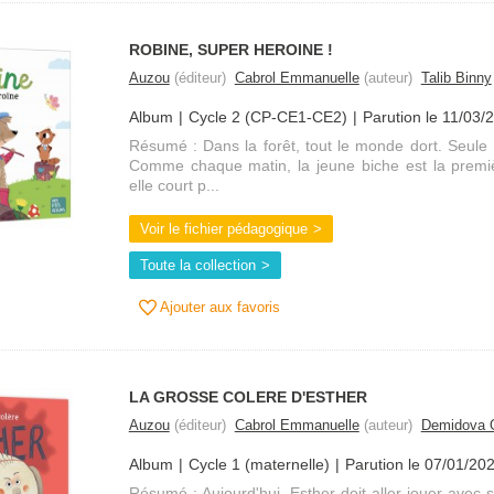
ROBINE, SUPER HEROINE !
Auzou
(éditeur)
Cabrol Emmanuelle
(auteur)
Talib Binny
Album
Cycle 2 (CP-CE1-CE2)
Parution le 11/03/
Résumé : Dans la forêt, tout le monde dort. Seule
Comme chaque matin, la jeune biche est la premièr
elle court p...
Voir le fichier pédagogique
Toute la collection
Ajouter aux favoris
LA GROSSE COLERE D'ESTHER
Auzou
(éditeur)
Cabrol Emmanuelle
(auteur)
Demidova 
Album
Cycle 1 (maternelle)
Parution le 07/01/20
Résumé : Aujourd'hui, Esther doit aller jouer avec 