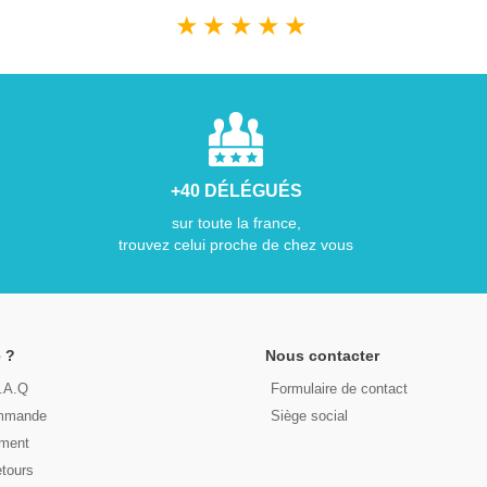
★
★
★
★
★
+40 DÉLÉGUÉS
sur toute la france,
trouvez celui proche de chez vous
 ?
Nous contacter
F.A.Q
Formulaire de contact
ommande
Siège social
ement
etours