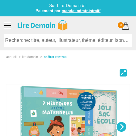
Sur Lire-Demain.
fr
:
Paiement par
mandat administratif
0
accueil
lire demain
coffret rentree