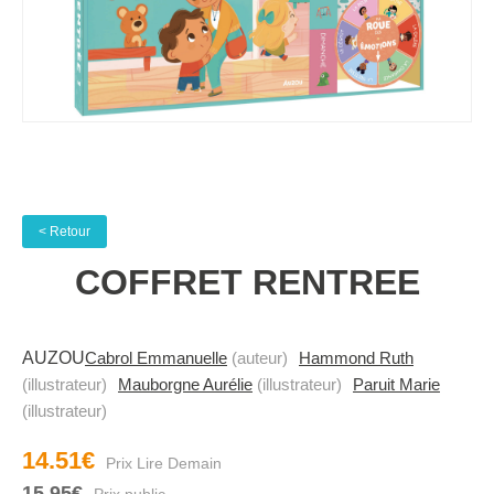
< Retour
COFFRET RENTREE
AUZOU
Cabrol Emmanuelle
(auteur)
Hammond Ruth
(illustrateur)
Mauborgne Aurélie
(illustrateur)
Paruit Marie
(illustrateur)
14.51€
15.95€