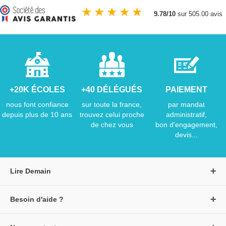
★
★
★
★
★
9.78/10
sur 505.00 avis
+20K ÉCOLES
+40 DÉLÉGUÉS
PAIEMENT
nous font confiance
sur toute la france,
par mandat
depuis plus de 10 ans
trouvez celui proche
administratif,
de chez vous
bon d'engagement,
devis...
Lire Demain
A propos de Lire Demain
Besoin d'aide ?
Nous rejoindre
Page d'aide / F.A.Q
Groupe Auzou