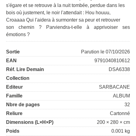
s'égare et se retrouve à la nuit tombée, perdue dans les
bois où justement, le noir l'attendait : Hou houuu,
Croaaaa Qui l'aidera à surmonter sa peur et retrouver
son chemin ? Parviendra-t-elle à apprivoiser ses
émotions ?
Sortie
Parution le 07/10/2026
EAN
9791040810612
Réf. Lire Demain
DSA6338
Collection
Editeur
SARBACANE
Famille
ALBUM
Nbre de pages
32
Reliure
Cartonné
Dimensions (L×H×P)
200 × 280 × cm
Poids
0.001 kg