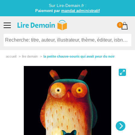
Sur Lire-Demain.
fr
:
Paiement par
mandat administratif
0
accueil
lire demain
la petite chauve-souris qui avait peur du noir