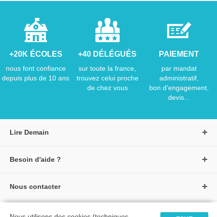
+20K ÉCOLES
+40 DÉLÉGUÉS
PAIEMENT
nous font confiance
sur toute la france,
par mandat
depuis plus de 10 ans
trouvez celui proche
administratif,
de chez vous
bon d'engagement,
devis...
Lire Demain
A propos de Lire Demain
Besoin d'aide ?
Nous rejoindre
Page d'aide / F.A.Q
Groupe Auzou
Nous contacter
Suivre une commande
S'identifier
Créer un compte
Formulaire de contact
Modes de paiement
Tous nos livres
★ Avis clients vérifiés
Nous utilisons des cookies (techniques,