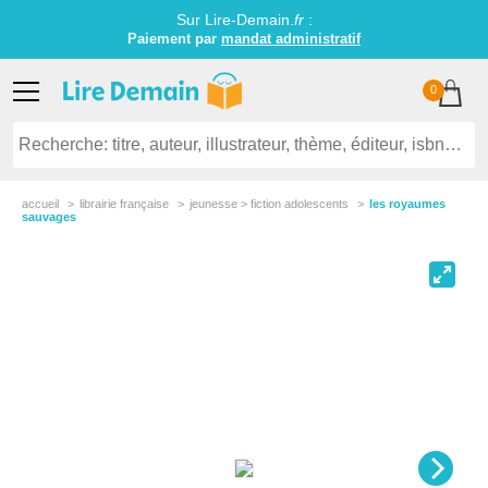
Sur Lire-Demain.
fr
:
Paiement par
mandat administratif
0
accueil
librairie française
jeunesse > fiction adolescents
les royaumes
sauvages