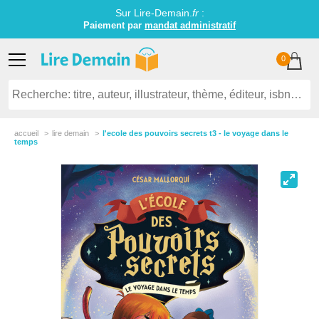
Sur Lire-Demain.
fr
:
Paiement par
mandat administratif
0
accueil
lire demain
l'ecole des pouvoirs secrets t3 - le voyage dans le
temps