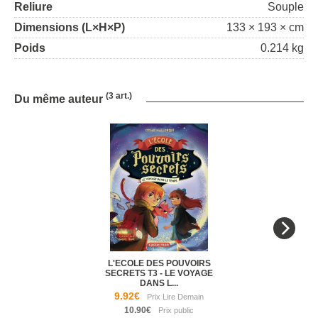
Reliure
Souple
Dimensions (L×H×P)
133 × 193 × cm
Poids
0.214 kg
(3 art.)
Du même auteur
L'ECOLE DES POUVOIRS
SECRETS T3 - LE VOYAGE
DANS L...
9.92€
10.90€