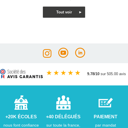
★
★
★
★
★
9.78/10
sur 505.00 avis
+20K ÉCOLES
+40 DÉLÉGUÉS
PAIEMENT
nous font confiance
sur toute la france,
par mandat