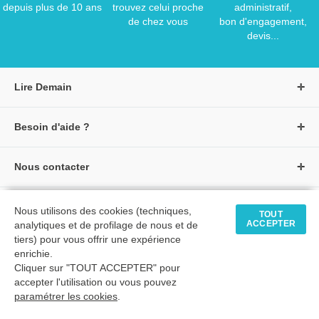
depuis plus de 10 ans
trouvez celui proche
administratif,
de chez vous
bon d'engagement,
devis...
Lire Demain
A propos de Lire Demain
Besoin d'aide ?
Nous rejoindre
Page d'aide / F.A.Q
Groupe Auzou
Nous contacter
Suivre une commande
S'identifier
Créer un compte
Formulaire de contact
Modes de paiement
Tous nos livres
★ Avis clients vérifiés
Nous utilisons des cookies (techniques,
Siège social
TOUT
Livraisons et retours
ACCEPTER
analytiques et de profilage de nous et de
Livres petite enfance
Tarifs négociés
tiers) pour vous offrir une expérience
enrichie.
Livres maternelle
Comment passer commande
Cliquer sur "TOUT ACCEPTER" pour
© 2026 - LIRE DEMAIN
Livres élémentaire
Mon compte
accepter l'utilisation ou vous pouvez
C.G.U
|
C.G.V
|
Plan du site
paramétrer les cookies
Livres collège
.
Livres lycée