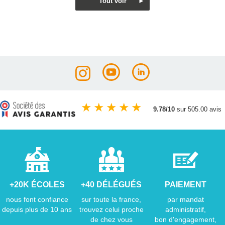
★
★
★
★
★
9.78/10
sur 505.00 avis
+20K ÉCOLES
+40 DÉLÉGUÉS
PAIEMENT
nous font confiance
sur toute la france,
par mandat
depuis plus de 10 ans
trouvez celui proche
administratif,
de chez vous
bon d'engagement,