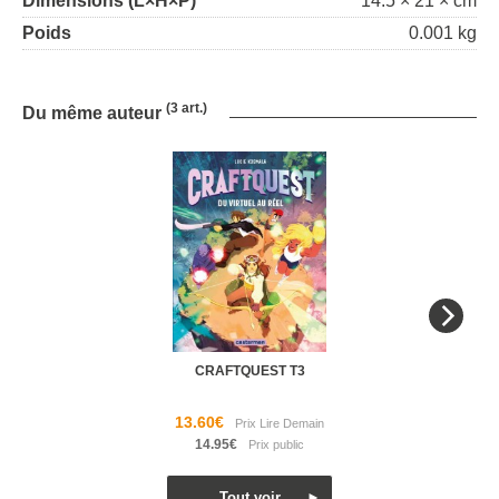
Dimensions (L×H×P)
14.5 × 21 × cm
Poids
0.001 kg
(3 art.)
Du même auteur
CRAFTQUEST T3
13.60€
14.95€