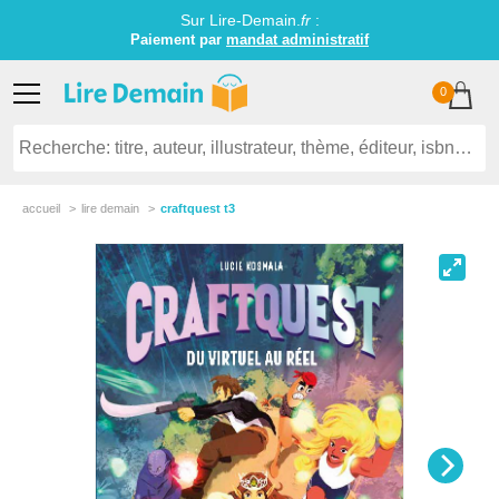
Sur Lire-Demain.
fr
:
Paiement par
mandat administratif
0
accueil
lire demain
craftquest t3