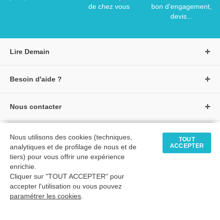
de chez vous
bon d'engagement,
devis...
Lire Demain
A propos de Lire Demain
Besoin d'aide ?
Nous rejoindre
Page d'aide / F.A.Q
Groupe Auzou
Nous contacter
Suivre une commande
S'identifier
Créer un compte
Formulaire de contact
Modes de paiement
Tous nos livres
★ Avis clients vérifiés
Nous utilisons des cookies (techniques,
Siège social
TOUT
Livraisons et retours
ACCEPTER
analytiques et de profilage de nous et de
Livres petite enfance
Tarifs négociés
tiers) pour vous offrir une expérience
enrichie.
Livres maternelle
Comment passer commande
Cliquer sur "TOUT ACCEPTER" pour
© 2026 - LIRE DEMAIN
Livres élémentaire
Mon compte
accepter l'utilisation ou vous pouvez
C.G.U
|
C.G.V
|
Plan du site
paramétrer les cookies
Livres collège
.
Livres lycée
TimeToExec : 0.08 s.