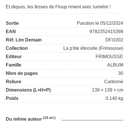
Et depuis, les fesses de Floup riment avec lumière !
Sortie
Parution le 05/12/2024
EAN
9782352415398
Réf. Lire Demain
DFI1002
Collection
La p'tite étincelle (Frimousse)
Editeur
FRIMOUSSE
Famille
ALBUM
Nbre de pages
30
Reliure
Cartonné
Dimensions (L×H×P)
139 × 139 × cm
Poids
0.140 kg
(19 art.)
Du même auteur