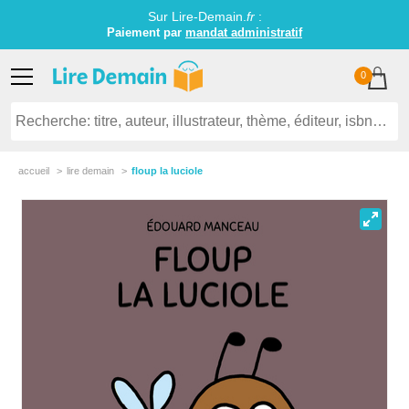
Sur Lire-Demain.
fr
:
Paiement par
mandat administratif
0
accueil
lire demain
floup la luciole