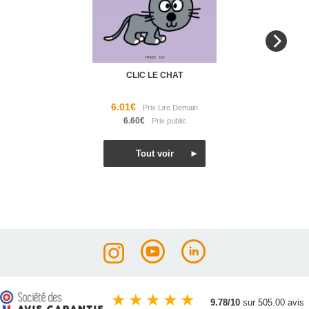
CLIC LE CHAT
6.01€
6.60€
★
★
★
★
★
9.78/10
sur 505.00 avis