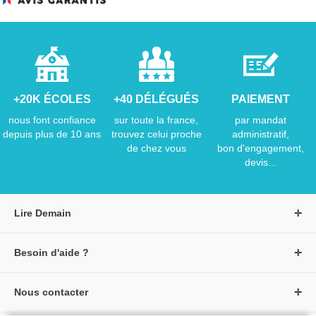
+20K ÉCOLES
+40 DÉLÉGUÉS
PAIEMENT
nous font confiance
sur toute la france,
par mandat
depuis plus de 10 ans
trouvez celui proche
administratif,
de chez vous
bon d'engagement,
devis...
Lire Demain
A propos de Lire Demain
Besoin d'aide ?
Nous rejoindre
Page d'aide / F.A.Q
Groupe Auzou
Nous contacter
Suivre une commande
S'identifier
Créer un compte