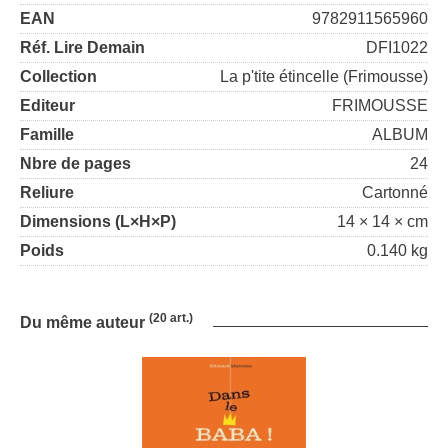
EAN
9782911565960
Réf. Lire Demain
DFI1022
Collection
La p'tite étincelle (Frimousse)
Editeur
FRIMOUSSE
Famille
ALBUM
Nbre de pages
24
Reliure
Cartonné
Dimensions (L×H×P)
14 × 14 × cm
Poids
0.140 kg
(20 art.)
Du même auteur