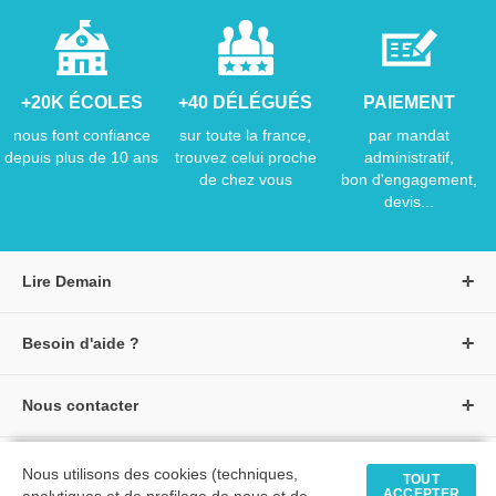
+20K ÉCOLES
+40 DÉLÉGUÉS
PAIEMENT
nous font confiance
sur toute la france,
par mandat
depuis plus de 10 ans
trouvez celui proche
administratif,
de chez vous
bon d'engagement,
devis...
Lire Demain
A propos de Lire Demain
Besoin d'aide ?
Nous rejoindre
Page d'aide / F.A.Q
Groupe Auzou
Nous contacter
Suivre une commande
S'identifier
Créer un compte
Formulaire de contact
Modes de paiement
Tous nos livres
★ Avis clients vérifiés
Nous utilisons des cookies (techniques,
Siège social
TOUT
Livraisons et retours
ACCEPTER