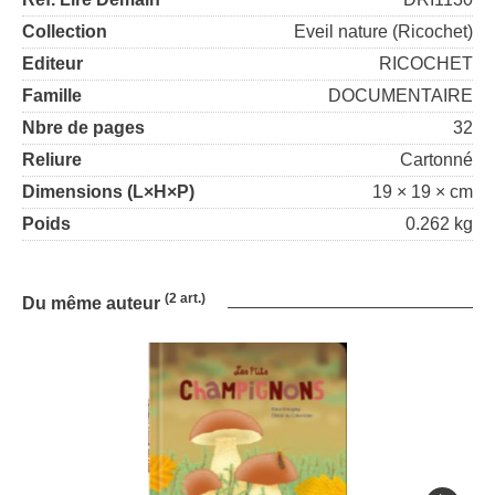
Collection
Eveil nature (Ricochet)
Editeur
RICOCHET
Famille
DOCUMENTAIRE
Nbre de pages
32
Reliure
Cartonné
Dimensions (L×H×P)
19 × 19 × cm
Poids
0.262 kg
(2 art.)
Du même auteur