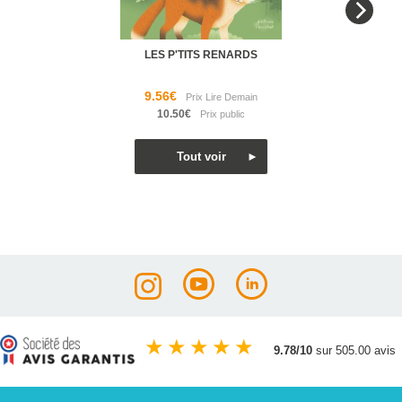
LES P'TITS RENARDS
9.56€
10.50€
★
★
★
★
★
9.78/10
sur 505.00 avis