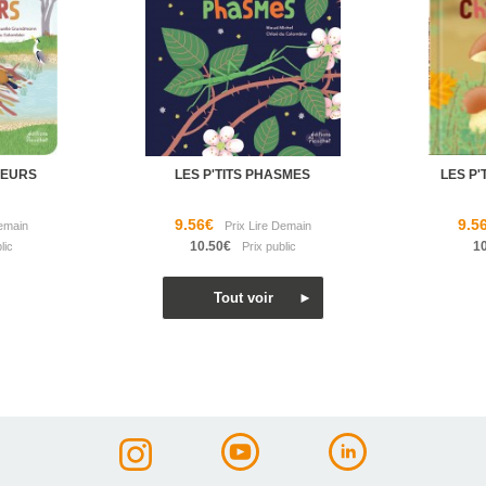
SSEURS
LES P'TITS PHASMES
LES P
9.56€
9.5
10.50€
1