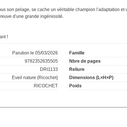
ous son pelage, se cache un véritable champion l'adaptation et
 preuve d'une grande ingéniosité.
nt !
Parution le 05/03/2026
Famille
9782352635505
Nbre de pages
DRI1133
Reliure
Eveil nature (Ricochet)
Dimensions (L×H×P)
RICOCHET
Poids