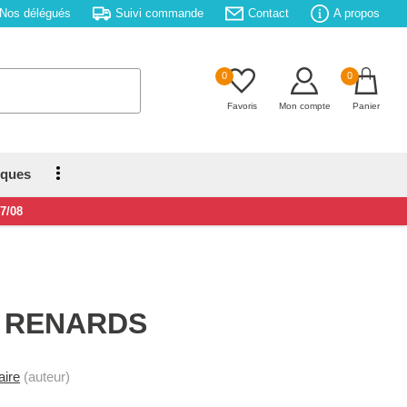
Nos délégués
Suivi commande
Contact
A propos
0
0
Favoris
Mon compte
Panier
iques
17/08
S RENARDS
aire
(auteur)