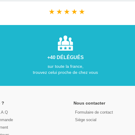
★
★
★
★
★
+40 DÉLÉGUÉS
sur toute la france,
trouvez celui proche de chez vous
 ?
Nous contacter
F.A.Q
Formulaire de contact
ommande
Siège social
ement
etours