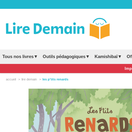
Tous nos livres▼
Outils pédagogiques▼
Kamishibaï▼
Of
Impo
accueil
lire demain
les p'tits renards