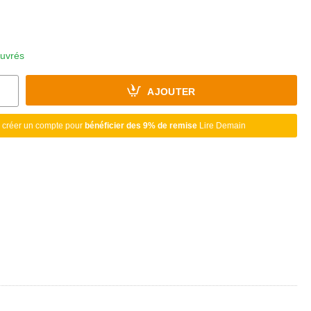
ouvrés
AJOUTER
 créer un compte pour
bénéficier des 9% de remise
Lire Demain