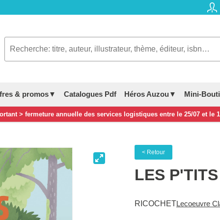
fres & promos▼
Catalogues Pdf
Héros Auzou▼
Mini-Bout
rtant > fermeture annuelle des services logistiques entre le 25/07 et le 
< Retour
LES P'TIT
RICOCHET
Lecoeuvre Cl