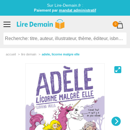
Sur Lire-Demain.
fr
:
Paiement par
mandat administratif
0
accueil
lire demain
adele, licorne malgre elle