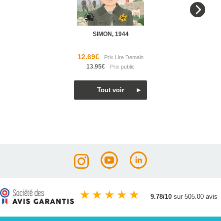
SIMON, 1944
12.69€
13.95€
★
★
★
★
★
9.78/10
sur 505.00 avis