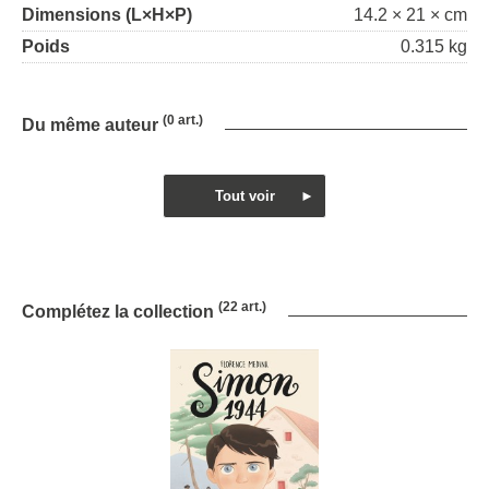
Dimensions (L×H×P)
14.2 × 21 × cm
Poids
0.315 kg
(0 art.)
Du même auteur
(22 art.)
Complétez la collection