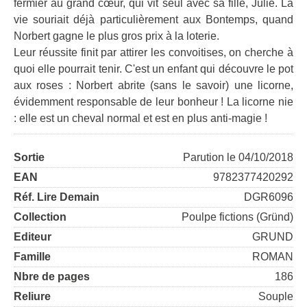
fermier au grand cœur, qui vit seul avec sa fille, Julie. La
vie souriait déjà particulièrement aux Bontemps, quand
Norbert gagne le plus gros prix à la loterie.
Leur réussite finit par attirer les convoitises, on cherche à
quoi elle pourrait tenir. C'est un enfant qui découvre le pot
aux roses : Norbert abrite (sans le savoir) une licorne,
évidemment responsable de leur bonheur ! La licorne nie
: elle est un cheval normal et est en plus anti-magie !
Sortie
Parution le 04/10/2018
EAN
9782377420292
Réf. Lire Demain
DGR6096
Collection
Poulpe fictions (Gründ)
Editeur
GRUND
Famille
ROMAN
Nbre de pages
186
Reliure
Souple