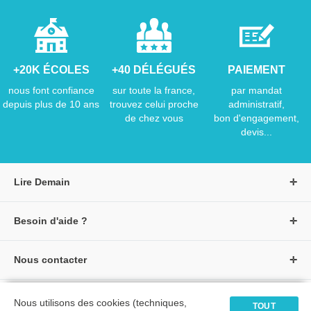
+20K ÉCOLES
+40 DÉLÉGUÉS
PAIEMENT
nous font confiance
sur toute la france,
par mandat
depuis plus de 10 ans
trouvez celui proche
administratif,
de chez vous
bon d'engagement,
devis...
Lire Demain
A propos de Lire Demain
Besoin d'aide ?
Nous rejoindre
Page d'aide / F.A.Q
Groupe Auzou
Nous contacter
Suivre une commande
S'identifier
Créer un compte
Formulaire de contact
Modes de paiement
Tous nos livres
★ Avis clients vérifiés
Nous utilisons des cookies (techniques,
Siège social
TOUT
Livraisons et retours