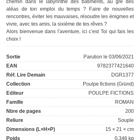
chemin dans le labyrinthe des bâtiments, au gré des
aléas de ton emploi du temps ? Faire de nouvelles
rencontres, éviter les mauvaises, résoudre les énigmes et
vivre, avec tes amis, la sixième de tes rêves ?
Alors bienvenue dans l'aventure, ici c'est Toi qui fais les
choix !
Sortie
Parution le 03/06/2021
EAN
9782377421640
Réf. Lire Demain
DGR1377
Collection
Poulpe fictions (Gründ)
Editeur
POULPE FICTIONS
Famille
ROMAN
Nbre de pages
200
Reliure
Souple
Dimensions (L×H×P)
15 × 21 × cm
Poids
0.346 kg