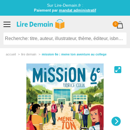
Sur Lire-Demain.
fr
:
Paiement par
mandat administratif
0
accueil
lire demain
mission 6e : mene ton aventure au college