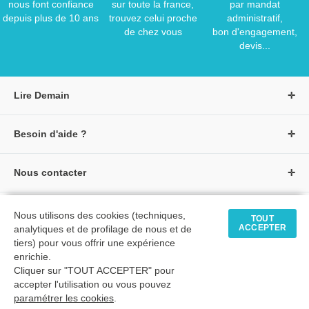
nous font confiance
sur toute la france,
par mandat
depuis plus de 10 ans
trouvez celui proche
administratif,
de chez vous
bon d'engagement,
devis...
Lire Demain
A propos de Lire Demain
Besoin d'aide ?
Nous rejoindre
Page d'aide / F.A.Q
Groupe Auzou
Nous contacter
Suivre une commande
S'identifier
Créer un compte
Formulaire de contact
Modes de paiement
Tous nos livres
★ Avis clients vérifiés
Nous utilisons des cookies (techniques,
Siège social
TOUT
Livraisons et retours
ACCEPTER
analytiques et de profilage de nous et de
Livres petite enfance
Tarifs négociés
tiers) pour vous offrir une expérience
enrichie.
Livres maternelle
Comment passer commande
Cliquer sur "TOUT ACCEPTER" pour
© 2026 - LIRE DEMAIN
Livres élémentaire
Mon compte
accepter l'utilisation ou vous pouvez
C.G.U
|
C.G.V
|
Plan du site
paramétrer les cookies
Livres collège
.