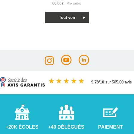
60.00€
★
★
★
★
★
9.78/10
sur 505.00 avis
+20K ÉCOLES
+40 DÉLÉGUÉS
PAIEMENT