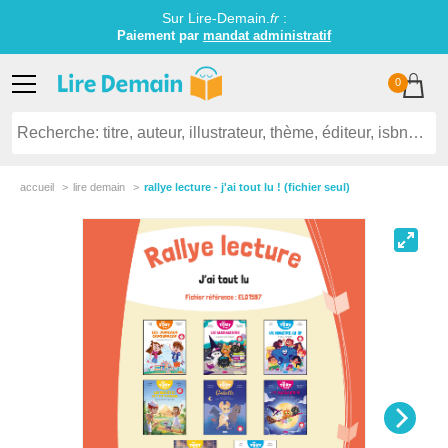
Sur Lire-Demain.
fr
:
Paiement par
mandat administratif
0
accueil
lire demain
rallye lecture - j'ai tout lu ! (fichier seul)