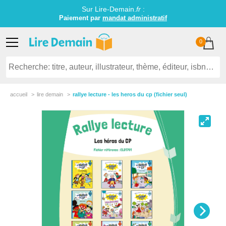
Sur Lire-Demain.
fr
:
Paiement par
mandat administratif
0
accueil
lire demain
rallye lecture - les heros du cp (fichier seul)