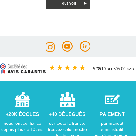
★
★
★
★
★
9.78/10
sur 505.00 avis
+20K ÉCOLES
+40 DÉLÉGUÉS
PAIEMENT
nous font confiance
sur toute la france,
par mandat
depuis plus de 10 ans
trouvez celui proche
administratif,
de chez vous
bon d'engagement,