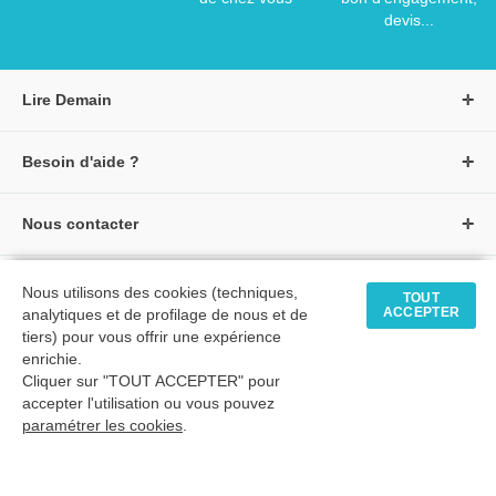
devis...
Lire Demain
A propos de Lire Demain
Besoin d'aide ?
Nous rejoindre
Page d'aide / F.A.Q
Groupe Auzou
Nous contacter
Suivre une commande
S'identifier
Créer un compte
Formulaire de contact
Modes de paiement
Tous nos livres
★ Avis clients vérifiés
Nous utilisons des cookies (techniques,
Siège social
TOUT
Livraisons et retours
ACCEPTER
analytiques et de profilage de nous et de
Livres petite enfance
Tarifs négociés
tiers) pour vous offrir une expérience
enrichie.
Livres maternelle
Comment passer commande
Cliquer sur "TOUT ACCEPTER" pour
© 2026 - LIRE DEMAIN
Livres élémentaire
Mon compte
accepter l'utilisation ou vous pouvez
C.G.U
|
C.G.V
|
Plan du site
paramétrer les cookies
Livres collège
.
Livres lycée
TimeToExec : 0.39 s.
Kamishibaïs