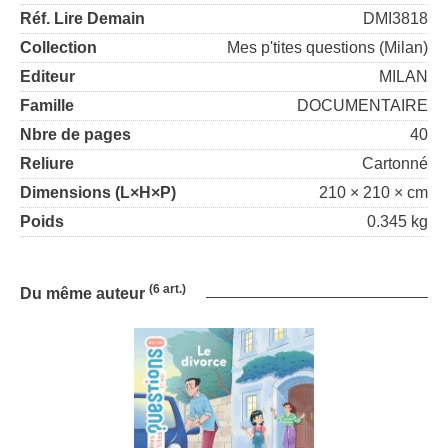
Réf. Lire Demain
DMI3818
Collection
Mes p'tites questions (Milan)
Editeur
MILAN
Famille
DOCUMENTAIRE
Nbre de pages
40
Reliure
Cartonné
Dimensions (L×H×P)
210 × 210 × cm
Poids
0.345 kg
(6 art.)
Du même auteur