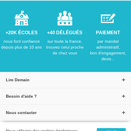
+20K ÉCOLES
+40 DÉLÉGUÉS
PAIEMENT
nous font confiance
sur toute la france,
par mandat
depuis plus de 10 ans
trouvez celui proche
administratif,
de chez vous
bon d'engagement,
devis...
Lire Demain
A propos de Lire Demain
Besoin d'aide ?
Nous rejoindre
Page d'aide / F.A.Q
Groupe Auzou
Nous contacter
Suivre une commande
S'identifier
Créer un compte
Formulaire de contact
Modes de paiement
Tous nos livres
★ Avis clients vérifiés
Nous utilisons des cookies (techniques,