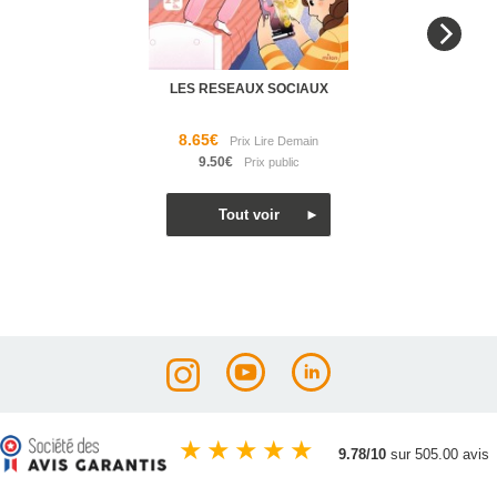
LES RESEAUX SOCIAUX
8.65€
9.50€
★
★
★
★
★
9.78/10
sur 505.00 avis