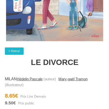
< Retour
LE DIVORCE
MILAN
Hédelin Pascale
(auteur)
Mary-gaël Tramon
(illustrateur)
8.65€
9.50€