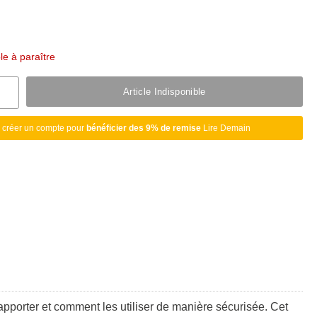
ble à paraître
Article Indisponible
 créer un compte pour
bénéficier des 9% de remise
Lire Demain
apporter et comment les utiliser de manière sécurisée. Cet