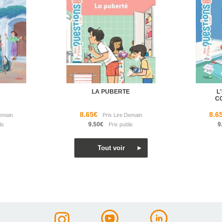
LA PUBERTE
L
C
8.65€
8.6
9.50€
9