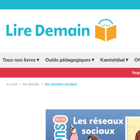
Tous nos livres▼
Outils pédagogiques▼
Kamishibaï▼
Of
Impo
accueil
lire demain
les reseaux sociaux