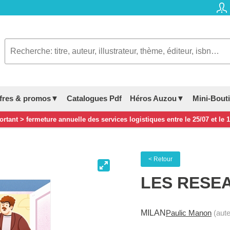
fres & promos▼
Catalogues Pdf
Héros Auzou▼
Mini-Bout
rtant > fermeture annuelle des services logistiques entre le 25/07 et le 
< Retour
LES RESE
MILAN
Paulic Manon
(aute