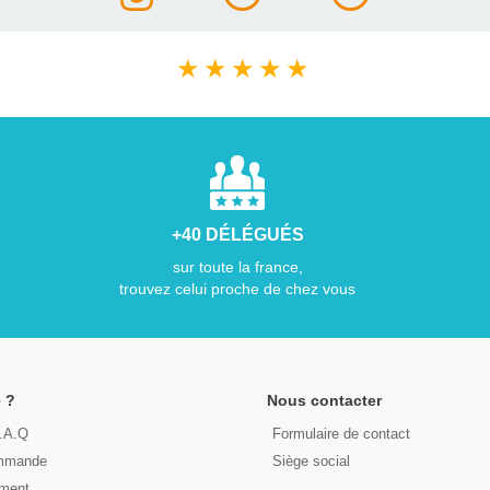
★
★
★
★
★
+40 DÉLÉGUÉS
sur toute la france,
trouvez celui proche de chez vous
 ?
Nous contacter
F.A.Q
Formulaire de contact
ommande
Siège social
ement