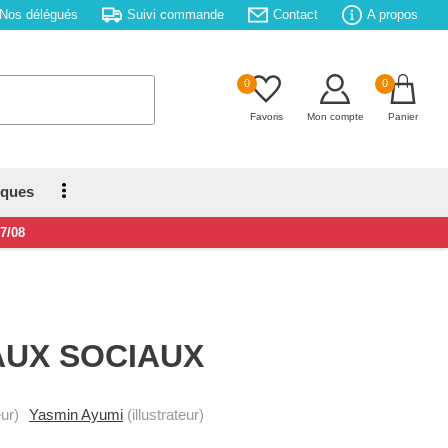
Nos délégués
Suivi commande
Contact
A propos
0
0
Favoris
Mon compte
Panier
iques
17/08
AUX SOCIAUX
ur)
Yasmin Ayumi
(illustrateur)