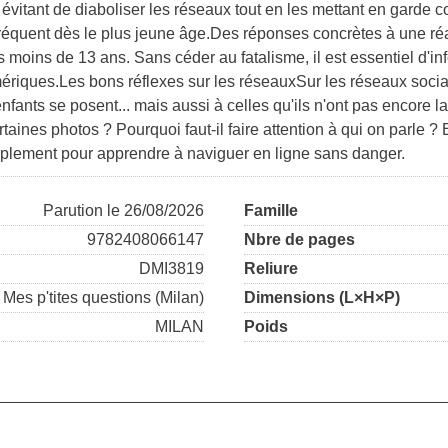
 évitant de diaboliser les réseaux tout en les mettant en garde c
fréquent dès le plus jeune âge.Des réponses concrètes à une réa
s moins de 13 ans. Sans céder au fatalisme, il est essentiel d'inf
ériques.Les bons réflexes sur les réseauxSur les réseaux sociau
ants se posent... mais aussi à celles qu'ils n'ont pas encore la 
taines photos ? Pourquoi faut-il faire attention à qui on parle ?
mplement pour apprendre à naviguer en ligne sans danger.
Parution le 26/08/2026
Famille
9782408066147
Nbre de pages
DMI3819
Reliure
Mes p'tites questions (Milan)
Dimensions (L×H×P)
MILAN
Poids