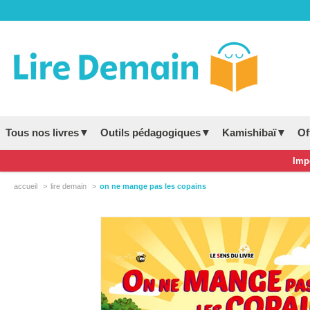
Tous nos livres▼
Outils pédagogiques▼
Kamishibaï▼
Of
Impo
accueil
lire demain
on ne mange pas les copains