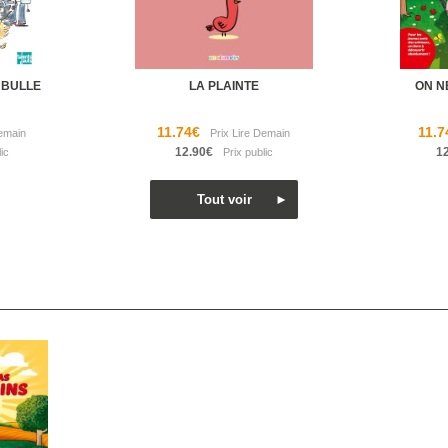
 BULLE
LA PLAINTE
ON N
11.74€
11.7
12.90€
1