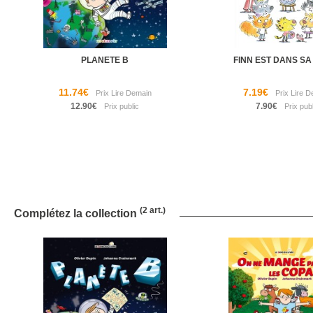
PLANETE B
FINN EST DANS SA
11.74€
7.19€
12.90€
7.90€
(2 art.)
Complétez la collection