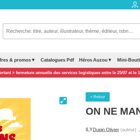
fres & promos▼
Catalogues Pdf
Héros Auzou▼
Mini-Bout
rtant > fermeture annuelle des services logistiques entre le 25/07 et le 
< Retour
ON NE MA
ILY
Dupin Olivier
(auteur)