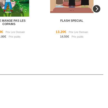
E MANGE PAS LES
FLASH SPECIAL
COPAINS
4€
13.20€
2.90€
14.50€