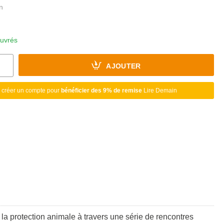
ouvrés
AJOUTER
 créer un compte pour
bénéficier des 9% de remise
Lire Demain
a protection animale à travers une série de rencontres