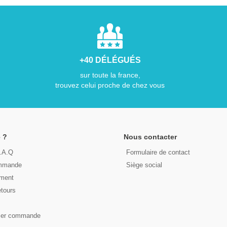
+40 DÉLÉGUÉS
sur toute la france,
trouvez celui proche de chez vous
 ?
Nous contacter
F.A.Q
Formulaire de contact
ommande
Siège social
ement
etours
s
ser commande