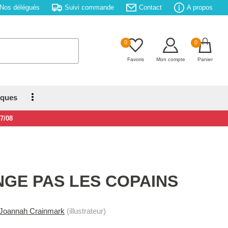
Nos délégués
Suivi commande
Contact
A propos
0
0
Favoris
Mon compte
Panier
iques
17/08
NGE PAS LES COPAINS
Joannah Crainmark
(illustrateur)