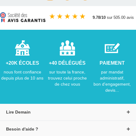
★
★
★
★
★
9.78/10
sur 505.00 avis
+20K ÉCOLES
+40 DÉLÉGUÉS
PAIEMENT
nous font confiance
sur toute la france,
par mandat
depuis plus de 10 ans
trouvez celui proche
administratif,
de chez vous
bon d'engagement,
devis...
Lire Demain
A propos de Lire Demain
Besoin d'aide ?
Nous rejoindre