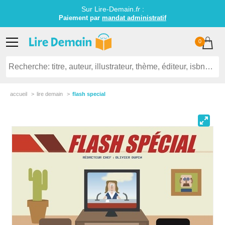
Sur Lire-Demain.
fr
:
Paiement par
mandat administratif
0
accueil
lire demain
flash special