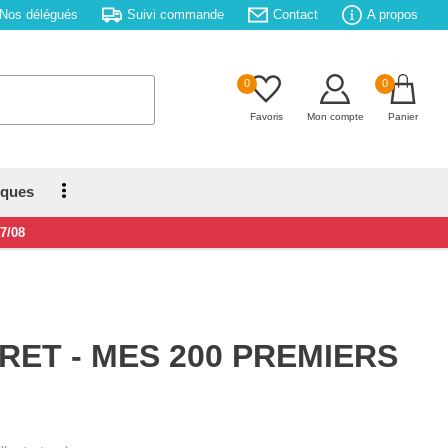
Nos délégués
Suivi commande
Contact
A propos
0
0
Favoris
Mon compte
Panier
iques
17/08
ET - MES 200 PREMIERS