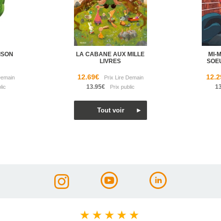
ISON
LA CABANE AUX MILLE
MI-
LIVRES
SOE
12.69€
12.2
13.95€
1
★
★
★
★
★