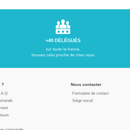
+40 DÉLÉGUÉS
sur toute la france,
trouvez celui proche de chez vous
 ?
Nous contacter
F.A.Q
Formulaire de contact
ommande
Siège social
ement
etours
s
ser commande