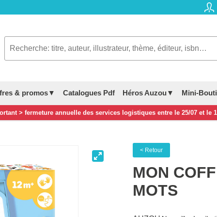
fres & promos▼
Catalogues Pdf
Héros Auzou▼
Mini-Bout
rtant > fermeture annuelle des services logistiques entre le 25/07 et le 
< Retour
MON COFFR
MOTS