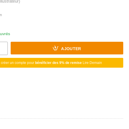
illustrateur)
ouvrés
AJOUTER
 créer un compte pour
bénéficier des 9% de remise
Lire Demain