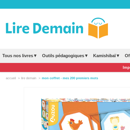
Tous nos livres▼
Outils pédagogiques▼
Kamishibaï▼
Of
Impo
accueil
lire demain
mon coffret - mes 200 premiers mots