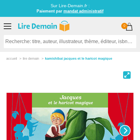
Sur Lire-Demain.
fr
:
Paiement par
mandat administratif
0
accueil
lire demain
kamishibai jacques et le haricot magique