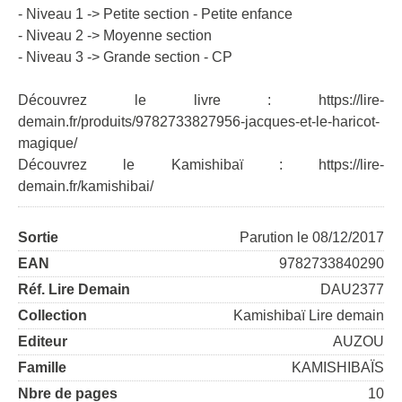
- Niveau 1 -> Petite section - Petite enfance
- Niveau 2 -> Moyenne section
- Niveau 3 -> Grande section - CP
Découvrez le livre :
https://lire-
demain.fr/produits/9782733827956-jacques-et-le-haricot-
magique/
Découvrez le Kamishibaï :
https://lire-
demain.fr/kamishibai/
Sortie
Parution le 08/12/2017
EAN
9782733840290
Réf. Lire Demain
DAU2377
Collection
Kamishibaï Lire demain
Editeur
AUZOU
Famille
KAMISHIBAÏS
Nbre de pages
10