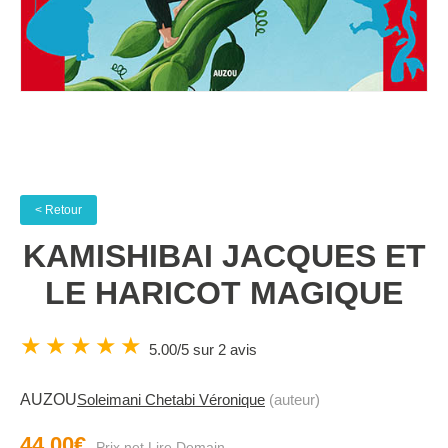
< Retour
KAMISHIBAI JACQUES ET
LE HARICOT MAGIQUE
★
★
★
★
★
5.00/5 sur 2 avis
AUZOU
Soleimani Chetabi Véronique
(auteur)
44.00€