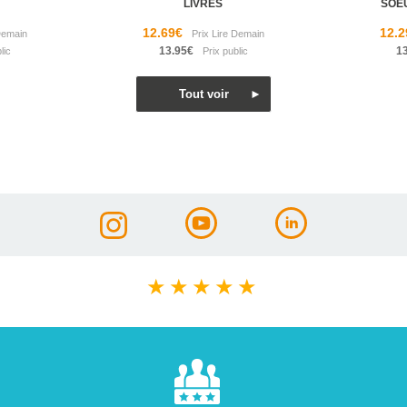
LIVRES
SOE
12.69€
12.2
13.95€
1
★
★
★
★
★