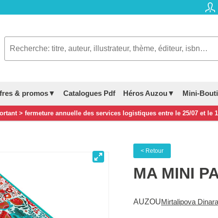
fres & promos▼
Catalogues Pdf
Héros Auzou▼
Mini-Bout
rtant > fermeture annuelle des services logistiques entre le 25/07 et le 
< Retour
MA MINI P
AUZOU
Mirtalipova Dinar