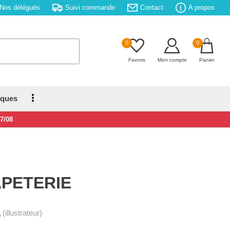
Nos délégués
Suivi commande
Contact
A propos
0
0
Favoris
Mon compte
Panier
iques
17/08
APETERIE
a
(illustrateur)