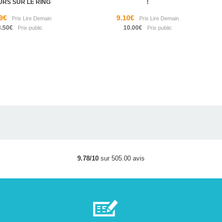
URS SUR LE RING
!
9€
9.10€
3.50€
10.00€
9.78/10
sur 505.00 avis