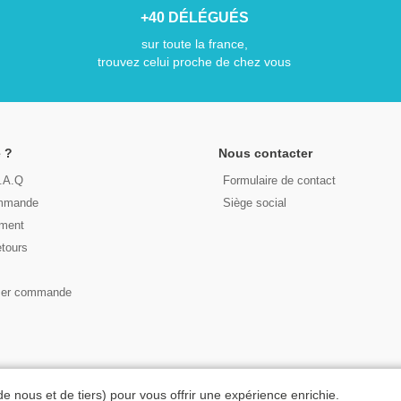
+40 DÉLÉGUÉS
sur toute la france,
trouvez celui proche de chez vous
 ?
Nous contacter
F.A.Q
Formulaire de contact
ommande
Siège social
ement
etours
s
ser commande
© 2026 - LIRE DEMAIN
de nous et de tiers) pour vous offrir une expérience enrichie.
C.G.U
|
C.G.V
|
Plan du site