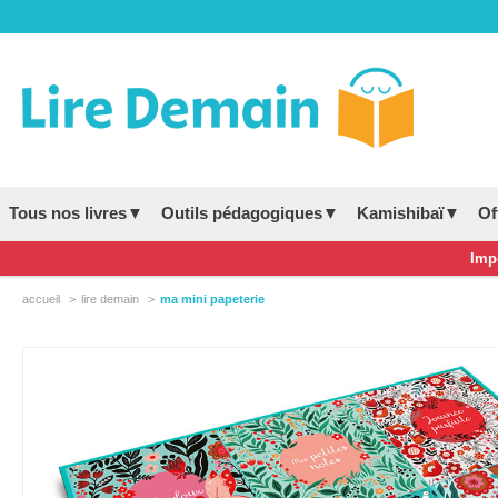
Tous nos livres▼
Outils pédagogiques▼
Kamishibaï▼
Of
Impo
accueil
lire demain
ma mini papeterie