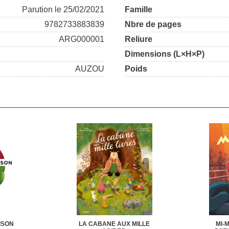
Parution le 25/02/2021
Famille
9782733883839
Nbre de pages
ARG000001
Reliure
Dimensions (L×H×P)
AUZOU
Poids
ISON
LA CABANE AUX MILLE
MI-