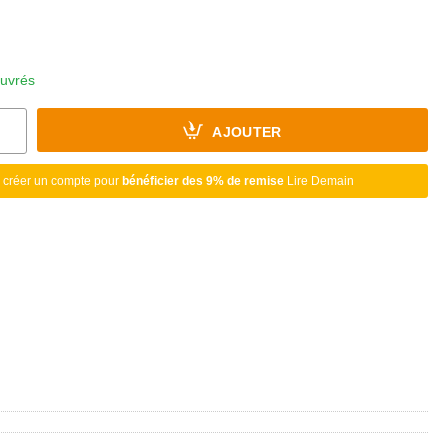
ouvrés
AJOUTER
 créer un compte pour
bénéficier des 9% de remise
Lire Demain