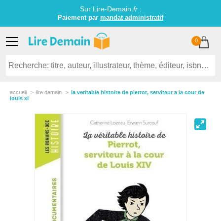
Sur Lire-Demain.
fr
:
Paiement par
mandat administratif
0
accueil
lire demain
la veritable histoire de pierrot, serviteur a la cour de
louis xi