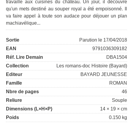
travaille aux cuisines du château. Un jour, il découvre
qu'un mets destiné au souper royal a été empoisonné. Il
va faire appel à toute son audace pour déjouer un plan
machiavélique...
Sortie
Parution le 17/04/2018
EAN
9791036309182
Réf. Lire Demain
DBA1504
Collection
Les romans-doc Histoire (Bayard)
Editeur
BAYARD JEUNESSE
Famille
ROMAN
Nbre de pages
46
Reliure
Souple
Dimensions (L×H×P)
14 × 19 × cm
Poids
0.150 kg