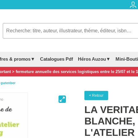
fres & promos▼
Catalogues Pdf
Héros Auzou▼
Mini-Bout
rtant > fermeture annuelle des services logistiques entre le 25/07 et le 
e gutenber
< Retour
LA VERITA
BLANCHE,
L'ATELIER