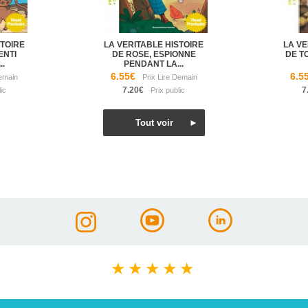
STOIRE
LA VERITABLE HISTOIRE
LA VE
ENTI
DE ROSE, ESPIONNE
DE T
.
PENDANT LA...
6.55€
6.5
7.20€
7
★
★
★
★
★