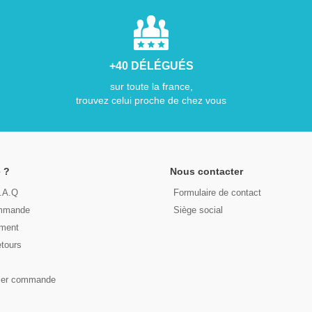
+40 DÉLÉGUÉS
sur toute la france,
trouvez celui proche de chez vous
 ?
Nous contacter
F.A.Q
Formulaire de contact
ommande
Siège social
ement
etours
s
ser commande