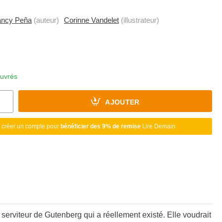
ncy Peña
(auteur)
Corinne Vandelet
(illustrateur)
ouvrés
AJOUTER
 créer un compte pour
bénéficier des 9% de remise
Lire Demain
 serviteur de Gutenberg qui a réellement existé. Elle voudrait