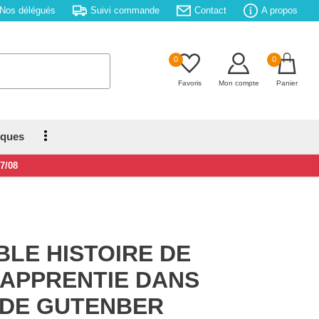
Nos délégués
Suivi commande
Contact
A propos
0
0
Favoris
Mon compte
Panier
iques
17/08
BLE HISTOIRE DE
 APPRENTIE DANS
 DE GUTENBER