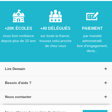
+20K ÉCOLES
+40 DÉLÉGUÉS
PAIEMENT
nous font confiance
sur toute la france,
par mandat
depuis plus de 10 ans
trouvez celui proche
administratif,
de chez vous
bon d'engagement,
devis...
Lire Demain
A propos de Lire Demain
Besoin d'aide ?
Nous rejoindre
Page d'aide / F.A.Q
Groupe Auzou
Nous contacter
Suivre une commande
S'identifier
Créer un compte
Formulaire de contact
Modes de paiement
Tous nos livres
★ Avis clients vérifiés