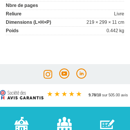
Nbre de pages
Reliure
Livre
Dimensions (L×H×P)
219 × 299 × 11 cm
Poids
0.442 kg
★
★
★
★
★
9.78/10
sur 505.00 avis