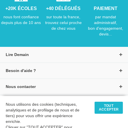
+20K ÉCOLES
+40 DÉLÉGUÉS
PAIEMENT
nous font confiance
sur toute la france,
par mandat
depuis plus de 10 ans
trouvez celui proche
administratif,
de chez vous
bon d'engagement,
devis...
Lire Demain
A propos de Lire Demain
Besoin d'aide ?
Nous rejoindre
Page d'aide / F.A.Q
Groupe Auzou
Nous contacter
Suivre une commande
S'identifier
Créer un compte
Formulaire de contact
Modes de paiement
Tous nos livres
★ Avis clients vérifiés
Nous utilisons des cookies (techniques,
Siège social
TOUT
Livraisons et retours
ACCEPTER
analytiques et de profilage de nous et de
Livres petite enfance
Tarifs négociés
tiers) pour vous offrir une expérience
enrichie.
Livres maternelle
Comment passer commande
Cliquer sur "TOUT ACCEPTER" pour
© 2026 - LIRE DEMAIN